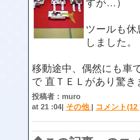
すが…）
ツールも休
しました。
移動途中、偶然にも車
で 直ＴＥＬがあり驚き
投稿者：muro
at 21 :04|
その他
|
コメント(12 