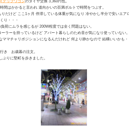
ステップワゴン
のタイヤ交換 3,360円也。
1時間はかかると言われ 道向かいの百満ボルトで時間をつぶす。
りだけど ここ1ヶ月 停滞している体重が気になり 冷やかし半分で安いエア
っくり・・・
の負荷にムラを感じるが 200W程度では全く問題はない。
ローラーを持っているけど アパート暮らしのため音が気になり使っていない
なママチャリポジションになるんだけれど 何より静かなので 結構いいかも・
で行き お歳暮の注文。
久しぶりに堅町を歩きました。