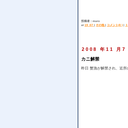
投稿者：muro
at
19 :07
|
その他
|
コメント(0 )
|
ト
2008 年11 月7
カニ解禁
昨日 蟹漁が解禁され、近所