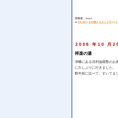
投稿者：muro
at
19 :05
|
その他
|
コメント(0 )
|
ト
2008 年10 月2
祥楽の湯
津幡にある倶利伽羅塾のお
に久しぶりに行きました。
数年前に比べて、すいてま