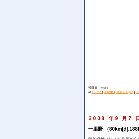
投稿者：muro
at
15 :27
|
その他
|
コメント(0 )
|
ト
2008 年9 月7 
一里野 （80km[d],188
妻と娘がいないので 朝か