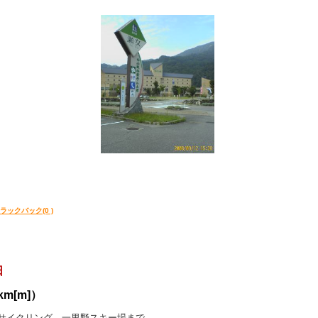
ラックバック(0 )
日
km[m]）
らサイクリング。一里野スキー場まで。。