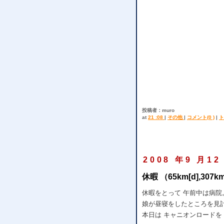
投稿者：muro
at
21 :08
|
その他
|
コメント(0 )
|
ト
2008 年9 月12
休暇 （65km[d],307k
休暇をとって 午前中は病
娘が昼寝をしたところを見
本日は キャニオンロードを 