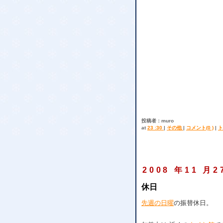
投稿者：muro
at
23 :30
|
その他
|
コメント(0 )
|
ト
2008 年11 月2
休日
先週の日曜
の振替休日。