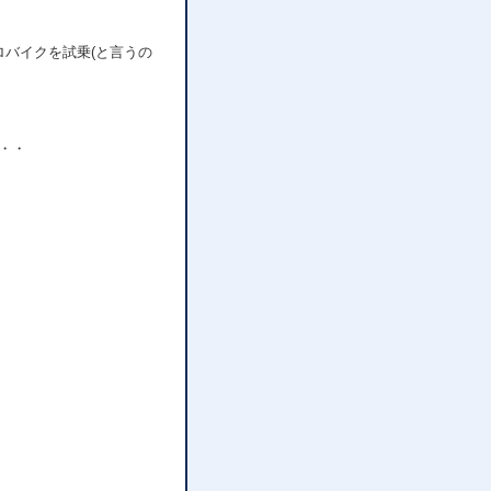
ロバイクを試乗(と言うの
。
・・