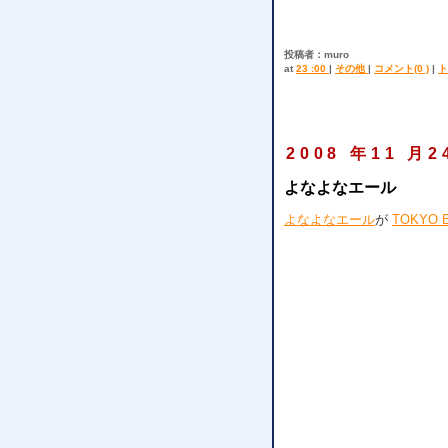
投稿者：muro
at
23 :00
|
その他
|
コメント(0 )
|
ト
2008 年11 月2
よなよなエール
よなよなエール
が
TOKYO 