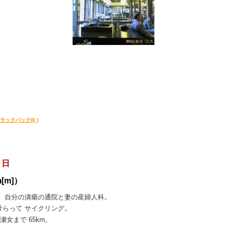
ラックバック(0 )
 日
m[m]）
院。自分の潰瘍の通院と妻の産婦人科。
計らって サイクリング。
瀬女まで 65km。