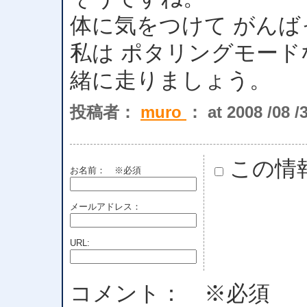
体に気をつけて がん
私は ポタリングモード
緒に走りましょう。
投稿者：
muro
： at 2008 /08 /
この情
お名前：
※必須
メールアドレス：
URL:
コメント： ※必須