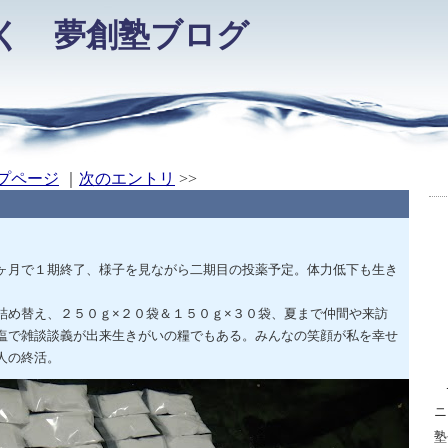
く 夢創塾ブログ
プページ
｜
次のエントリ
>>
ヶ月で１期終了、様子を見ながら二期目の投薬予定。体力低下も生き
め替え、２５０ｇ×２０袋＆１５０ｇ×３０袋、夏まで仲間や来訪
塩で雑談談義が出来生きがいの糧でもある。みんなの笑顔が私を幸せ
人の終活。
ニ
塾