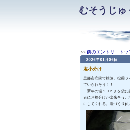
むそうじゅ
<<
前のエントリ
｜
トッ
2026年01月06日
塩小分け
黒部市病院で検診、投薬６
ていられそう！！
新年の塩１０Ｋｇを袋に詰
者にお裾分けが出来そう、
にしてくれる。塩づくり仙