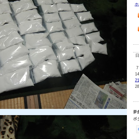
ホ
7
1
2
2
夢
ボ