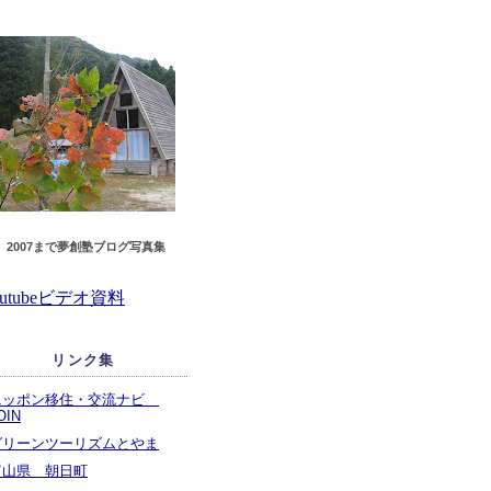
2007まで夢創塾ブログ
写真集
outubeビデオ資料
リンク集
ニッポン移住・交流ナビ
OIN
グリーンツーリズムとやま
富山県 朝日町