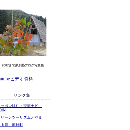
2007まで夢創塾ブログ
写真集
outubeビデオ資料
リンク集
ニッポン移住・交流ナビ
OIN
グリーンツーリズムとやま
富山県 朝日町