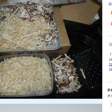
ホ
7
1
2
2
夢
ボ