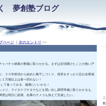
く 夢創塾ブログ
プページ
｜
次のエントリ
>>
チャバチャ納屋の整備に取りかかる。まずは近頃開けたことの無い戸
り、２０年前頃から始めた梅干しづくり、保管をすっかり忘れ在庫感
た１万個以上は食べ切れない！
して食ってみる、健康にいいかも！
シメジ、マイタケブナタケなどを買い出し調理準備に取りかかるも、
調理は明日に延期、在庫のナメコも加えて完成したい。
ニ
塾