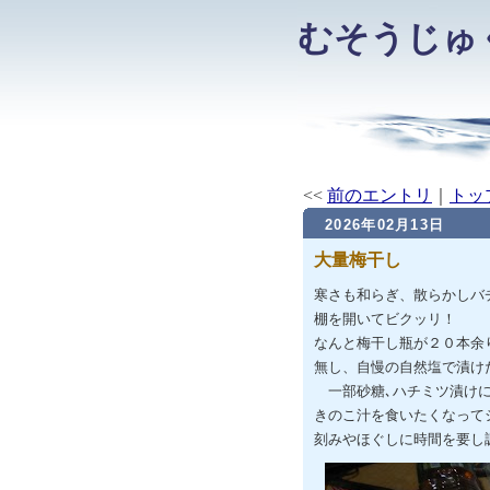
むそうじゅ
<<
前のエントリ
｜
トッ
2026年02月13日
大量梅干し
寒さも和らぎ、散らかしバ
棚を開いてビクッリ！
なんと梅干し瓶が２０本余
無し、自慢の自然塩で漬け
一部砂糖､ハチミツ漬けに
きのこ汁を食いたくなって
刻みやほぐしに時間を要し