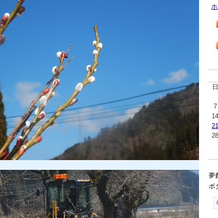
ホ
7
1
2
2
夢
ボ