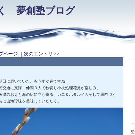
く 夢創塾ブログ
プページ
｜
次のエントリ
>>
朝日に輝いていた、もうすぐ春ですね！
で交通に支障、仲間３人で枝切り小枝処理花見が楽しみ。
津のお寺と海の駅に立ち寄る、カニ＆ホタルイカそして黒酢づく
共に山海珍味を美味しくいただく。
ニ
塾