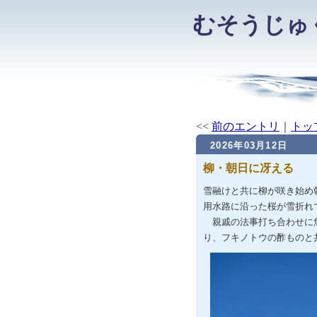
むそうじゅ
<<
前のエントリ
｜
トッ
2026年03月12日
柳・朝日に冴える
雪融けと共に柳が咲き始め
用水路に沿った桜が雪折れ
親戚の法事打ち合わせに魚
り、フキノトウの酢ものと