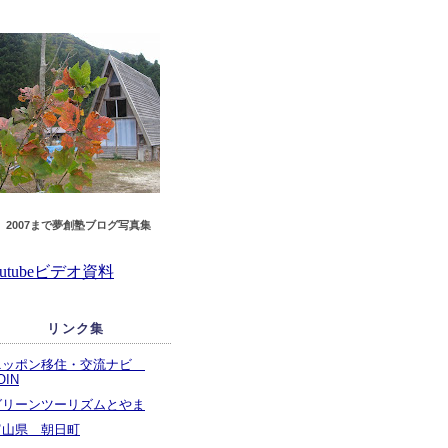
2007まで夢創塾ブログ
写真集
outubeビデオ資料
リンク集
ニッポン移住・交流ナビ
OIN
グリーンツーリズムとやま
富山県 朝日町