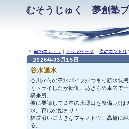
むそうじゅく 夢創塾
<<
前のエントリ
｜
トップページ
｜
次のエントリ
2026年03月15日
谷水通水
谷川からの導水パイプがつまり断水状態
くトライしたが転倒、あきらめ車内で一
橋来所。
彼に要請して２本の水源口を整備､水は
水。育成の始まり！！
林道沿いに大きなフキノトウ、高橋に絶
る。