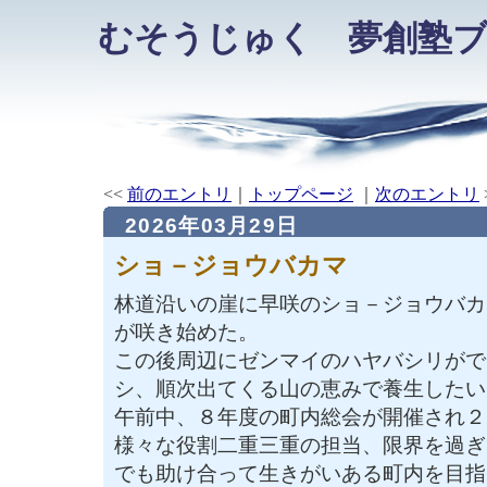
むそうじゅく 夢創塾
<<
前のエントリ
｜
トップページ
｜
次のエントリ
2026年03月29日
ショ－ジョウバカマ
林道沿いの崖に早咲のショ－ジョウバカ
が咲き始めた。
この後周辺にゼンマイのハヤバシリがで
シ、順次出てくる山の恵みで養生したい
午前中、８年度の町内総会が開催され２
様々な役割二重三重の担当、限界を過ぎ
でも助け合って生きがいある町内を目指