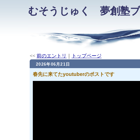
むそうじゅく 夢創塾
<<
前のエントリ
｜
トップページ
2026年06月21日
春先に来てたyoutuberのポストです