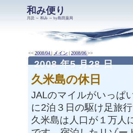
和み便り
月読 ～ 和み ～ by島田薬局
<<
2008/04
|
メイン
|
2008/06
>>
2008 年5 月28 日
久米島の休日
JALのマイルがいっぱ
に2泊３日の駆け足旅
久米島は人口が１万人
です。宿泊したリゾー