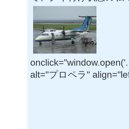
onclick="window.open('
alt="プロペラ" align="lef