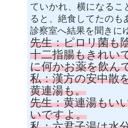
ていかれ、横になるこ
ると、絶食してたのも
診察室へ結果を聞きに
先生：ピロリ菌も
十二指腸もきれい
に何かお薬を飲ん
私：漢方の安中散
黄連湯も。
先生：黄連湯もい
いですよ。
私：六君子湯は水