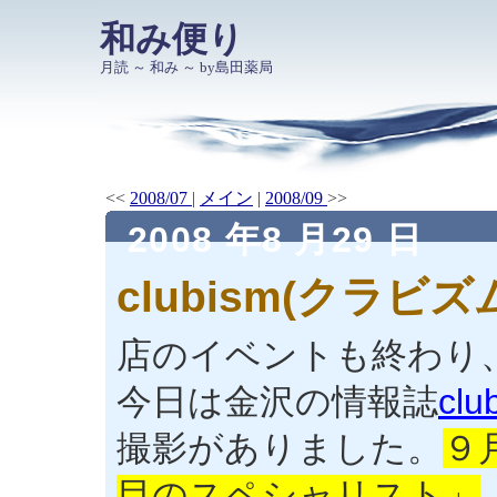
和み便り
月読 ～ 和み ～ by島田薬局
<<
2008/07
|
メイン
|
2008/09
>>
2008 年8 月29 日
clubism(クラビ
店のイベントも終わり
今日は金沢の情報誌
cl
撮影がありました。
９
目のスペシャリスト」