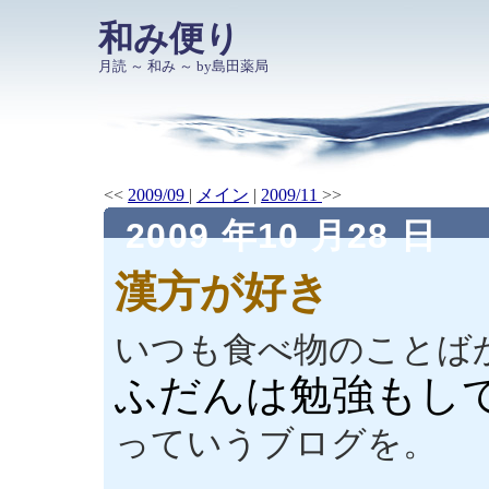
和み便り
月読 ～ 和み ～ by島田薬局
<<
2009/09
|
メイン
|
2009/11
>>
2009 年10 月28 日
漢方が好き
いつも食べ物のことば
ふだんは勉強もし
っていうブログを。