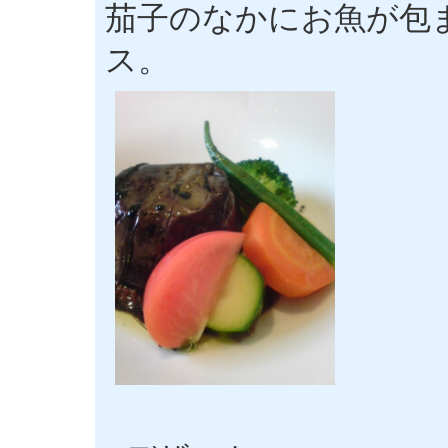
茄子のなかにお魚が包
ス。