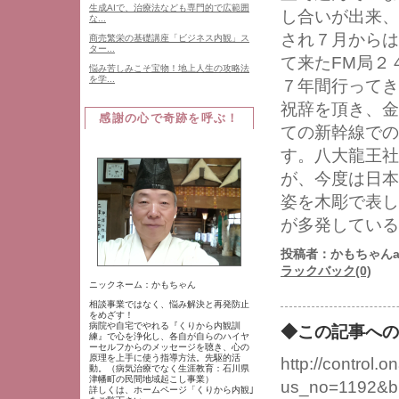
生成AIで、治療法なども専門的で広範囲
し合いが出来、
な...
され７月からは
商売繁栄の基礎講座「ビジネス内観」ス
ター...
て来たFM局２
悩み苦しみこそ宝物！地上人生の攻略法
を学...
７年間行ってき
祝辞を頂き、金
感謝の心で奇跡を呼ぶ！
ての新幹線での
す。八大龍王社
が、今度は日本
姿を木彫で表し
が多発している
投稿者：かもちゃんat 
ラックバック(0)
ニックネーム：かもちゃん
相談事業ではなく、悩み解決と再発防止
をめざす！
病院や自宅でやれる『くりから内観訓
◆この記事への
練』で心を浄化し、各自が自らのハイヤ
ーセルフからのメッセージを聴き、心の
原理を上手に使う指導方法。先駆的活
http://control.on
動。（病気治療でなく生涯教育：石川県
津幡町の民間地域起こし事業）
us_no=1192&b
詳しくは、ホームページ「くりから内観｣