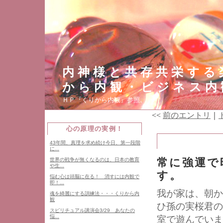
内神様と共存共栄する
から内観・ビジネス内
ＨＰ『くりから内観』参照。
<<
前のエントリ
｜
心の原理の実例！
43年間、真理を求め続け今日、第一段階
に...
常に強運で
世界の戦争が無くなるのは、日本の教育
や生...
す。
悩む心は頭脳に在る！ 消すには内観で
即！...
我が家は、朝か
魂を綺麗にする訓練法・・・くりから内
観
ひ孫の実桜君の
スピリチュアル講演会3/29 あなたの
悩...
室で遊んでいま