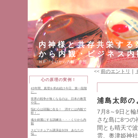
内神様と共存共栄する
から内観・ビジネス内
ＨＰ『くりから内観』参照。
<<
前のエントリ
｜
心の原理の実例！
43年間、真理を求め続け今日、第一段階
に...
浦島太郎の
世界の戦争が無くなるのは、日本の教育
や生...
悩む心は頭脳に在る！ 消すには内観で
7月8～9日と
即！...
さな島に8つの
魂を綺麗にする訓練法・・・くりから内
観
間とも晴天で波
スピリチュアル講演会3/29 あなたの
悩...
雲、奥津姫神社