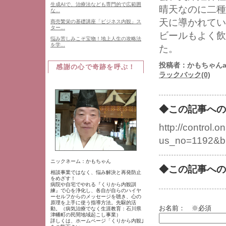
生成AIで、治療法なども専門的で広範囲
晴天なのに二種
な...
天に導かれてい
商売繁栄の基礎講座「ビジネス内観」ス
ター...
ビールもよく飲
悩み苦しみこそ宝物！地上人生の攻略法
を学...
た。
投稿者：かもちゃんat 
感謝の心で奇跡を呼ぶ！
ラックバック(0)
◆この記事への
http://control.on
us_no=1192&b
ニックネーム：かもちゃん
◆この記事への
相談事業ではなく、悩み解決と再発防止
をめざす！
病院や自宅でやれる『くりから内観訓
練』で心を浄化し、各自が自らのハイヤ
ーセルフからのメッセージを聴き、心の
原理を上手に使う指導方法。先駆的活
お名前：
※必須
動。（病気治療でなく生涯教育：石川県
津幡町の民間地域起こし事業）
詳しくは、ホームページ「くりから内観｣