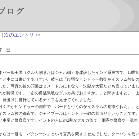
ブログ
 |
次のエントリ
>>
7 日
民
ネパール王国（グルカ朝またはシャハ朝）を建設したインド系民族で、18世
々と本には書いてありすが、彼らは「ひ弱なヒンドゥー教徒をイスラム教徒
した。写真の彼の頭髪は２メートルにもなり、洗髪が大変だとも言っていま
のが特徴です。「あの勇猛果敢なグルカ兵でおますか。」と聞きますと、「
。自慢げに携行しているナイフを見せてくれました。
付くのがヒンドゥーの都市で、バードと付くのがイスラムの都市やねん。」
イスラム教の都市で、ジャイプールはヒンドゥー教の都市だということです
と車掌と警察官です。インドの人口の1割がグルカ族で、軍隊や警察や一流ホ
からは一度も「バクシーシ」という言葉を聞きませんでした。ターバンを巻