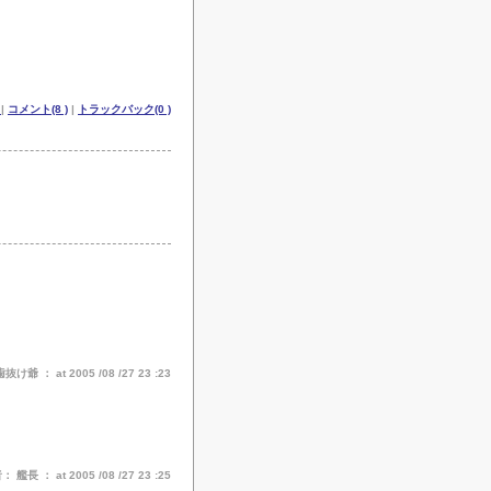
記
|
コメント(8 )
|
トラックバック(0 )
爺 ： at 2005 /08 /27 23 :23
 艦長 ： at 2005 /08 /27 23 :25