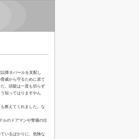
紀以降ネパールを支配し
の脅威から守るために居て
した。頭髪は一度も切らず
よう知ってはりますやん
とも教えてくれました。な
。
テルのドアマンや警備の仕
いているばかりに、危険な