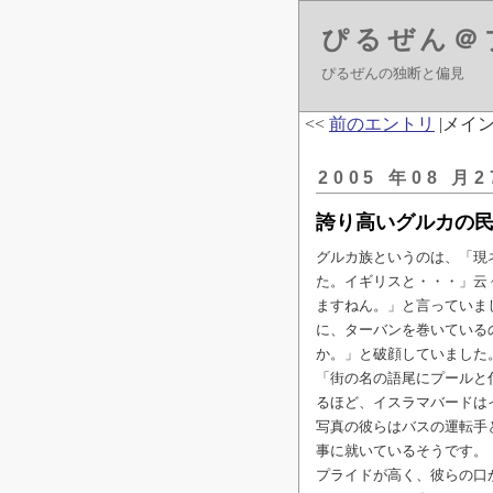
ぴるぜん＠
ぴるぜんの独断と偏見
<<
前のエントリ
|メイン
2005 年08 月2
誇り高いグルカの
グルカ族というのは、「現
た。イギリスと・・・」云
ますねん。」と言っていま
に、ターバンを巻いている
か。」と破顔していました
「街の名の語尾にプールと
るほど、イスラマバードは
写真の彼らはバスの運転手
事に就いているそうです。
プライドが高く、彼らの口