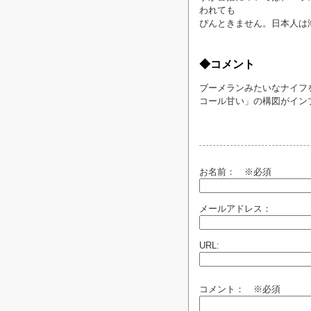
われても
ぴんときません。日本人は
◆コメント
ブーメランみたいなナイフ
コール甘い」の構図がイン
お名前：
※必須
メールアドレス：
URL:
コメント： ※必須