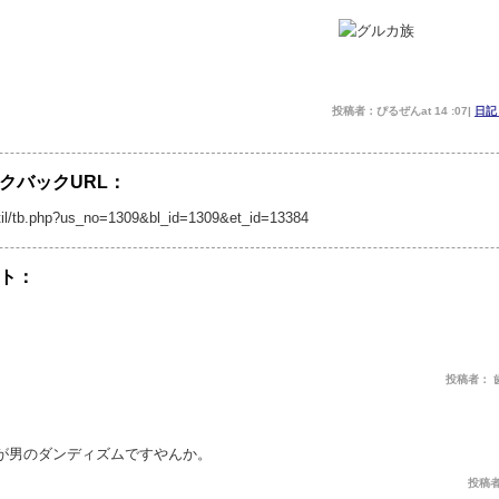
投稿者：ぴるぜんat 14 :07|
日
クバックURL：
p/util/tb.php?us_no=1309&bl_id=1309&et_id=13384
ト：
投稿者： 歯抜け
が男のダンディズムですやんか。
投稿者：