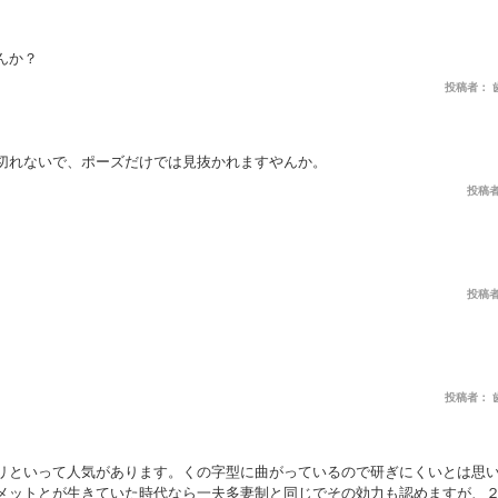
んか？
投稿者： 歯抜け
切れないで、ポーズだけでは見抜かれますやんか。
投稿者：
投稿者：
投稿者： 歯抜け
リといって人気があります。くの字型に曲がっているので研ぎにくいとは思
メットとが生きていた時代なら一夫多妻制と同じでその効力も認めますが、