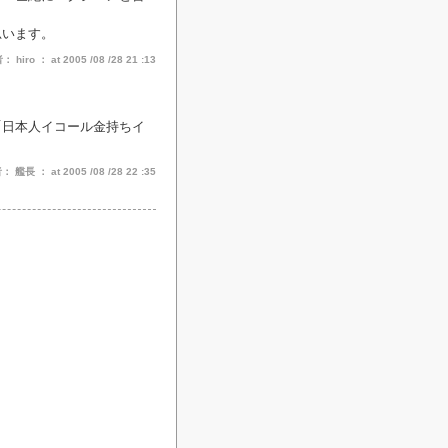
思います。
hiro ： at 2005 /08 /28 21 :13
「日本人イコール金持ちイ
。
 艦長 ： at 2005 /08 /28 22 :35