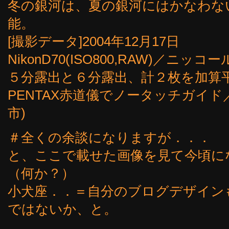
冬の銀河は、夏の銀河にはかなわな
能。
[撮影データ]2004年12月17日
NikonD70(ISO800,RAW)／ニッコー
５分露出と６分露出、計２枚を加算
PENTAX赤道儀でノータッチガイド
市)
＃全くの余談になりますが．．．
と、ここで載せた画像を見て今頃に
（何か？）
小犬座．．＝自分のブログデザイン
ではないか、と。