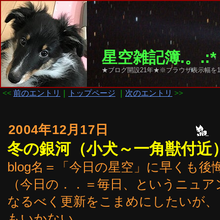
星空雑記簿.。.:*
★ブログ開設21年★※ブラウザ表示幅を1
<<
前のエントリ
｜
トップページ
｜
次のエントリ
>>
2004年12月17日
冬の銀河（小犬～一角獣付近
blog名＝「今日の星空」に早くも後
（今日の．．＝毎日、というニュア
なるべく更新をこまめにしたいが、
もいかない．．。