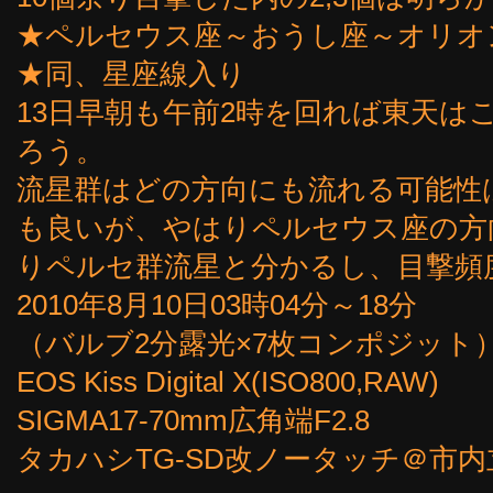
★ペルセウス座～おうし座～オリオ
★同、星座線入り
13日早朝も午前2時を回れば東天は
ろう。
流星群はどの方向にも流れる可能性
も良いが、やはりペルセウス座の方
りペルセ群流星と分かるし、目撃頻
2010年8月10日03時04分～18分
（バルブ2分露光×7枚コンポジット
EOS Kiss Digital X(ISO800,RAW)
SIGMA17-70mm広角端F2.8
タカハシTG-SD改ノータッチ＠市内