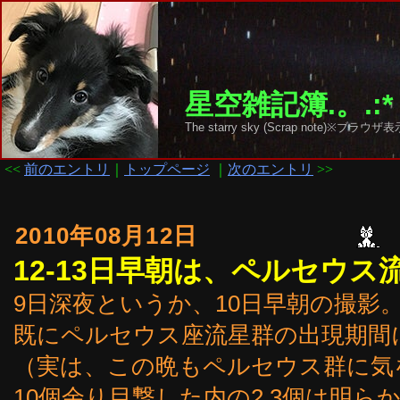
星空雑記簿.。.:*
The starry sky (Scrap note)
<<
前のエントリ
｜
トップページ
｜
次のエントリ
>>
2010年08月12日
12-13日早朝は、ペルセウス
9日深夜というか、10日早朝の撮影
既にペルセウス座流星群の出現期間
（実は、この晩もペルセウス群に気
10個余り目撃した内の2,3個は明