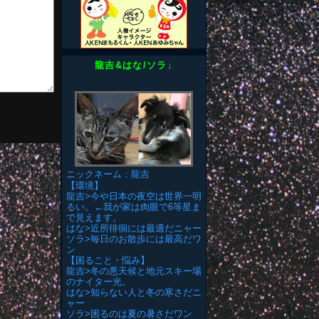
龍吉&はな/ソラ↓
ニックネーム：龍吉
【環境】
龍吉>今や日本の夜空は世界一明
るい。←我が家は肉眼で6等星ま
で見えます。
はな>近所徘徊には最適だニャー
ソラ>毎日のお散歩には最高だワ
ン
【困ること・悩み】
龍吉>冬の悪天候と地元スキー場
のナイター光。
はな>知らない人と冬の寒さだニ
ャー
ソラ>困るのは夏の暑さだワン