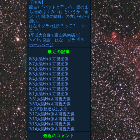
【住所】
龍吉>『バットと干し柿、星のま
ち福光(ふくみつ)』というか『金
沢市と県境の隣町』の方が分かり
易い。
はな＆ソラ>住所？って？ニャ～
ニ ^^;
(平成大合併で富山県南砺市)
※※ by 龍吉、はな、ソラ ※※
ホームページ
最近の記事
8/8太陽Hα＆可視光像
8/7太陽Hα＆可視光像
8/6太陽Hα＆可視光像
8/5太陽Hα＆可視光像
8/4太陽Hα＆可視光像
8/3太陽Hα＆可視光像
8/2太陽Hα＆可視光像
8/1太陽Hα＆可視光像
7/31太陽Hα＆可視光像
7/30太陽Hα＆可視光像
今月8割超達成に大手
7/17太陽Hα像＆可視光像
7/16太陽Hα像＆可視光像
7/15太陽Hα＆可視光像
7/14太陽Hα像＆可視光像
最近のコメント