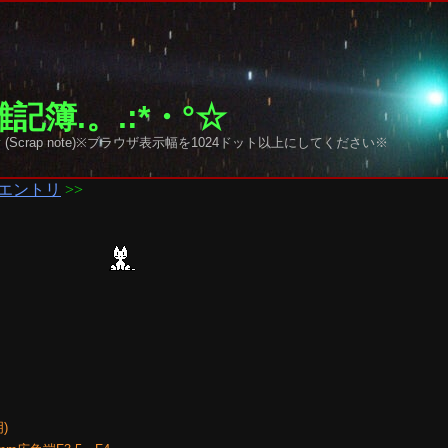
記簿.。.:*・°☆
y sky (Scrap note)※ブラウザ表示幅を1024ドット以上にしてください※
エントリ
>>
)