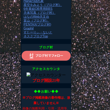
Hanaの隠れ家
星空をみよう（ブログ村）
6年黄組OB専用BBS
天体写真（ブログ村）
はなのWeb天文台
富山（ブログ村）
PENTAX(ブログ村)
Graphil
すたーりぃ・ないと
ネスクブログTop
ブログ村
アクセスカウンタ
ブログ開設21年
◆◆お願い◆◆
※ブログ掲載画像の著作権は、放
棄していません※
画像の無断利用・引用・流用等、