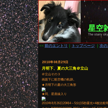
星空雑
The starr
<<
前のエントリ
｜
トップページ
｜
次の
2010年08月29日
月明下、夏の大三角＠立山
＠立山その３
画面下に航空機の軌跡。
★月明下の夏の大三角形
★同、星座線入り
2010年8月26日20時4～5分(15秒露光×4枚比較明