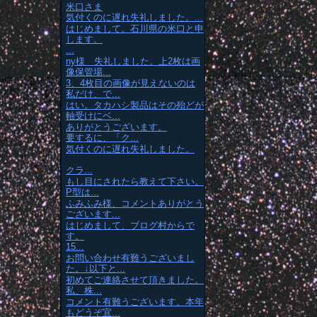
米口さま
気付くのに遅れ失礼しました。...
はじめまして。石川県の米口と申
します。
...
ny様 失礼しました。上2枚は画
像保管場...
3、4枚目の画像が見えないのは
私だけ、で...
はい。タカハシ製品はその殆どが
軸受けにベ...
ありがとうございます。
要するに、「ク...
気付くのに遅れ失礼しました。
クラ...
もし目にされたら教えて下さい。
P型は...
ふみふみ様、コメントありがとう
ございます...
はじめまして、ブログ村からで
す。
15...
お問い合わせ有難うございまし
た。↓以下と...
初めてご連絡させて頂きました。
私、株...
コメント有難うございます。本年
もどうぞ宜...