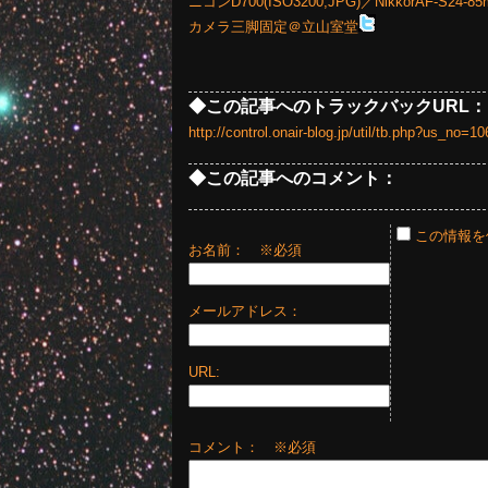
ニコンD700(ISO3200,JPG)／NikkorAF-S24-
カメラ三脚固定＠立山室堂
◆この記事へのトラックバックURL：
http://control.onair-blog.jp/util/tb.php?us_no
◆この記事へのコメント：
この情報を
お名前：
※必須
メールアドレス：
URL:
コメント： ※必須