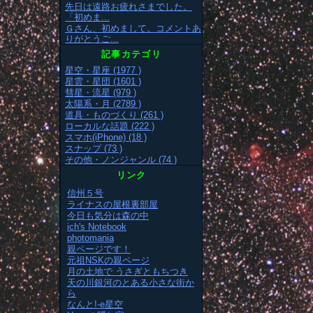
先日は遠路お疲れさまでした。
「初めま...
Ｇさん、初めまして。コメントあ
りがとうご...
記事カテゴリ
星空・星座 (1977 )
星雲・星団 (1601 )
彗星・流星 (979 )
太陽系・月 (2789 )
道具・ものづくり (261 )
ローカルな話題 (222 )
スマホ(iPhone) (18 )
スナップ (73 )
その他・ノンジャンル (74 )
リンク
信州５号
ライナスの屋根裏部屋
今日も気分は森の中
ich's Notebook
photomania
親ページです！
元祖NSKの親ページ
月の土地で うさぎともちつき
天の川銀河のとある小さな街か
ら
なんと!-e星空