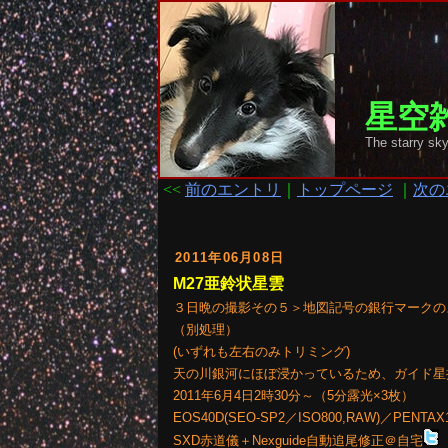
星空雑
The starry
<<
前のエントリ
｜
トップページ
｜
次の
2011年06月08日
M27亜鈴状星雲
３日晩の撮影その５＞地図記号の銀行マークの
（別処理）
(いずれも左右のみトリミング)
天の川銀河にほぼ浸かっているため、ガイド星
2011年6月4日2時30分～（5分露光×3枚）
EOS40D(SEO-SP2／ISO800,RAW)／PENTAX1
SXD赤道儀＋Nexguide自動追尾修正＠自宅