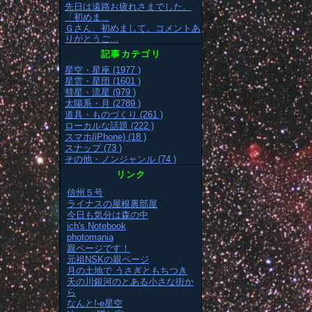
先日は遠路お疲れさまでした。
「初めま...
Ｇさん、初めまして。コメントあ
りがとうご...
記事カテゴリ
星空・星座 (1977 )
星雲・星団 (1601 )
彗星・流星 (979 )
太陽系・月 (2789 )
道具・ものづくり (261 )
ローカルな話題 (222 )
スマホ(iPhone) (18 )
スナップ (73 )
その他・ノンジャンル (74 )
リンク
信州５号
ライナスの屋根裏部屋
今日も気分は森の中
ich's Notebook
photomania
親ページです！
元祖NSKの親ページ
月の土地で うさぎともちつき
天の川銀河のとある小さな街か
ら
なんと!-e星空