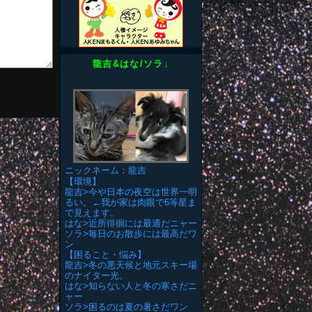
龍吉&はな/ソラ↓
ニックネーム：龍吉
【環境】
龍吉>今や日本の夜空は世界一明
るい。←我が家は肉眼で6等星ま
で見えます。
はな>近所徘徊には最適だニャー
ソラ>毎日のお散歩には最高だワ
ン
【困ること・悩み】
龍吉>冬の悪天候と地元スキー場
のナイター光。
はな>知らない人と冬の寒さだニ
ャー
ソラ>困るのは夏の暑さだワン