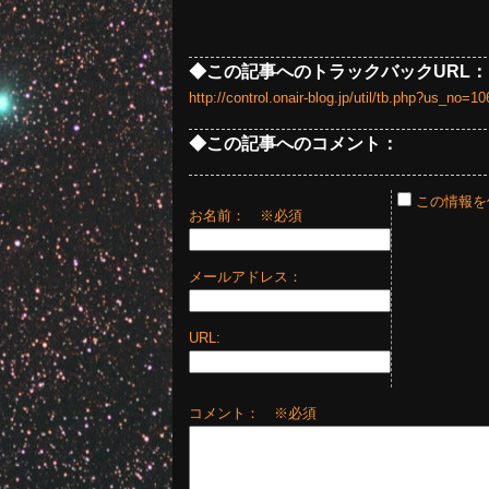
◆この記事へのトラックバックURL：
http://control.onair-blog.jp/util/tb.php?us_no
◆この記事へのコメント：
この情報を
お名前：
※必須
メールアドレス：
URL:
コメント： ※必須