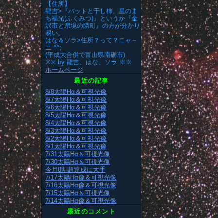
【住所】
龍吉>『バットと干し柿、星のま
ち福光(ふくみつ)』というか『金
沢市と県境の隣町』の方が分かり
易い。
はな＆ソラ>住所？って？ニャ～
ニ ^^;
(平成大合併で富山県南砺市)
※※ by 龍吉、はな、ソラ ※※
ホームページ
最近の記事
8/8太陽Hα＆可視光像
8/7太陽Hα＆可視光像
8/6太陽Hα＆可視光像
8/5太陽Hα＆可視光像
8/4太陽Hα＆可視光像
8/3太陽Hα＆可視光像
8/2太陽Hα＆可視光像
8/1太陽Hα＆可視光像
7/31太陽Hα＆可視光像
7/30太陽Hα＆可視光像
今月8割超達成に大手
7/17太陽Hα像＆可視光像
7/16太陽Hα像＆可視光像
7/15太陽Hα＆可視光像
7/14太陽Hα像＆可視光像
最近のコメント