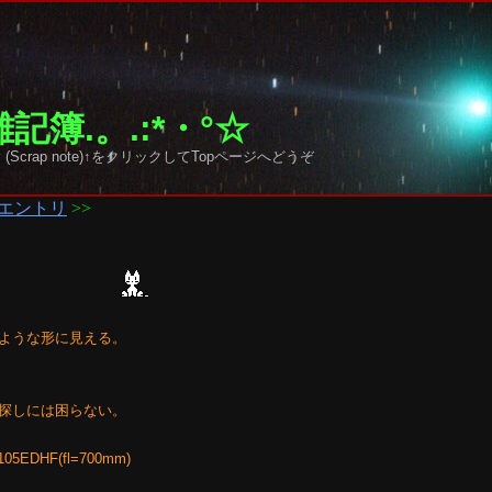
記簿.。.:*・°☆
 sky (Scrap note)↑をクリックしてTopページへどうぞ
エントリ
>>
ような形に見える。
探しには困らない。
05EDHF(fl=700mm)