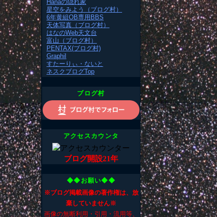
Hanaの隠れ家
星空をみよう（ブログ村）
6年黄組OB専用BBS
天体写真（ブログ村）
はなのWeb天文台
富山（ブログ村）
PENTAX(ブログ村)
Graphil
すたーりぃ・ないと
ネスクブログTop
ブログ村
アクセスカウンタ
ブログ開設21年
◆◆お願い◆◆
※ブログ掲載画像の著作権は、放
棄していません※
画像の無断利用・引用・流用等、