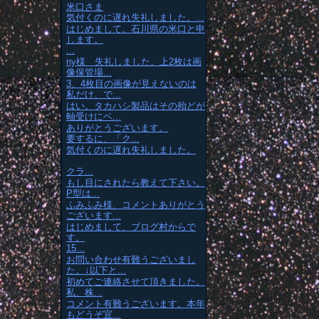
米口さま
気付くのに遅れ失礼しました。...
はじめまして。石川県の米口と申
します。
...
ny様 失礼しました。上2枚は画
像保管場...
3、4枚目の画像が見えないのは
私だけ、で...
はい。タカハシ製品はその殆どが
軸受けにベ...
ありがとうございます。
要するに、「ク...
気付くのに遅れ失礼しました。
クラ...
もし目にされたら教えて下さい。
P型は...
ふみふみ様、コメントありがとう
ございます...
はじめまして、ブログ村からで
す。
15...
お問い合わせ有難うございまし
た。↓以下と...
初めてご連絡させて頂きました。
私、株...
コメント有難うございます。本年
もどうぞ宜...