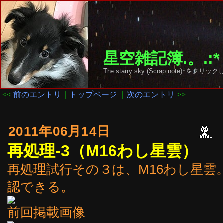
星空雑記簿.。.:*
The starry sky (Scrap note)↑を
<<
前のエントリ
｜
トップページ
｜
次のエントリ
>>
2011年06月14日
再処理-3（M16わし星雲）
再処理試行その３は、M16わし星
認できる。
前回掲載画像