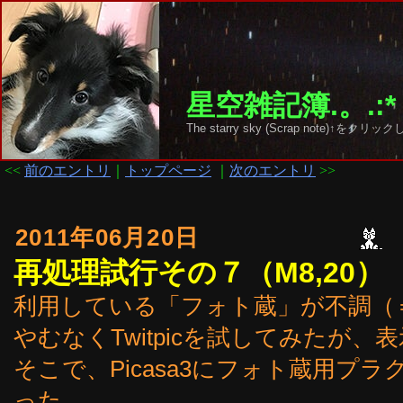
星空雑記簿.。.:*
The starry sky (Scrap note)↑を
<<
前のエントリ
｜
トップページ
｜
次のエントリ
>>
2011年06月20日
再処理試行その７（M8,20）
利用している「フォト蔵」が不調（＝U
やむなくTwitpicを試してみたが
そこで、Picasa3にフォト蔵用プ
った。