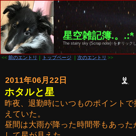
星空雑記簿.。.:*
The starry sky (Scrap note)↑を
<<
前のエントリ
｜
トップページ
｜
次のエントリ
>>
2011年06月22日
ホタルと星
昨夜、退勤時にいつものポイントで
えていた。
昼間は大雨が降った時間帯もあった
して星が見えた。