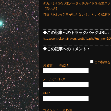
タカハシTG-SD改ノータッチガイド＠高鷲ス
【言い訳】
時折『あれっ？星が見えない！』という状況下
◆この記事へのトラックバックURL：
http://control.onair-blog.jp/util/tb.php?us_no
◆この記事へのコメント：
この情報を
お名前：
※必須
メールアドレス：
URL:
コメント： ※必須