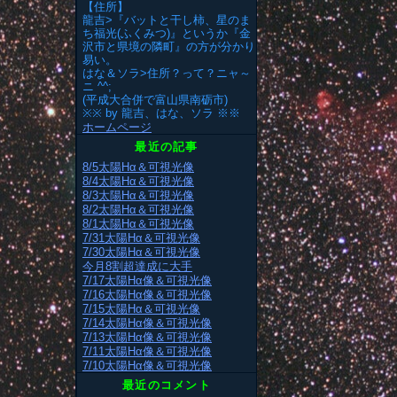
【住所】
龍吉>『バットと干し柿、星のま
ち福光(ふくみつ)』というか『金
沢市と県境の隣町』の方が分かり
易い。
はな＆ソラ>住所？って？ニャ～
ニ ^^;
(平成大合併で富山県南砺市)
※※ by 龍吉、はな、ソラ ※※
ホームページ
最近の記事
8/5太陽Hα＆可視光像
8/4太陽Hα＆可視光像
8/3太陽Hα＆可視光像
8/2太陽Hα＆可視光像
8/1太陽Hα＆可視光像
7/31太陽Hα＆可視光像
7/30太陽Hα＆可視光像
今月8割超達成に大手
7/17太陽Hα像＆可視光像
7/16太陽Hα像＆可視光像
7/15太陽Hα＆可視光像
7/14太陽Hα像＆可視光像
7/13太陽Hα像＆可視光像
7/11太陽Hα像＆可視光像
7/10太陽Hα像＆可視光像
最近のコメント