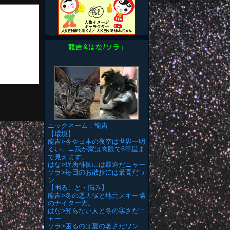
龍吉&はな/ソラ↓
ニックネーム：龍吉
【環境】
龍吉>今や日本の夜空は世界一明
るい。←我が家は肉眼で6等星ま
で見えます。
はな>近所徘徊には最適だニャー
ソラ>毎日のお散歩には最高だワ
ン
【困ること・悩み】
龍吉>冬の悪天候と地元スキー場
のナイター光。
はな>知らない人と冬の寒さだニ
ャー
ソラ>困るのは夏の暑さだワン