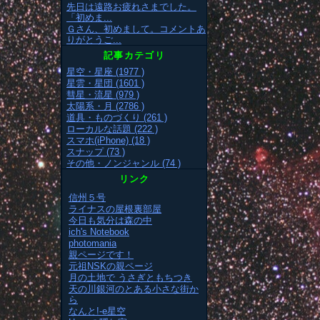
先日は遠路お疲れさまでした。
「初めま...
Ｇさん、初めまして。コメントあ
りがとうご...
記事カテゴリ
星空・星座 (1977 )
星雲・星団 (1601 )
彗星・流星 (979 )
太陽系・月 (2786 )
道具・ものづくり (261 )
ローカルな話題 (222 )
スマホ(iPhone) (18 )
スナップ (73 )
その他・ノンジャンル (74 )
リンク
信州５号
ライナスの屋根裏部屋
今日も気分は森の中
ich's Notebook
photomania
親ページです！
元祖NSKの親ページ
月の土地で うさぎともちつき
天の川銀河のとある小さな街か
ら
なんと!-e星空