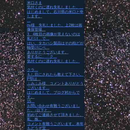
米口さま
気付くのに遅れ失礼しました。...
はじめまして。石川県の米口と申
します。
...
ny様 失礼しました。上2枚は画
像保管場...
3、4枚目の画像が見えないのは
私だけ、で...
はい。タカハシ製品はその殆どが
軸受けにベ...
ありがとうございます。
要するに、「ク...
気付くのに遅れ失礼しました。
クラ...
もし目にされたら教えて下さい。
P型は...
ふみふみ様、コメントありがとう
ございます...
はじめまして、ブログ村からで
す。
15...
お問い合わせ有難うございまし
た。↓以下と...
初めてご連絡させて頂きました。
私、株...
コメント有難うございます。本年
もどうぞ宜...