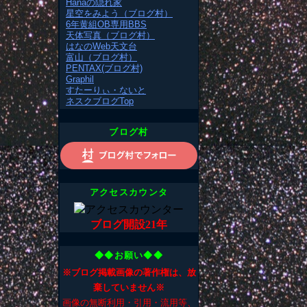
Hanaの隠れ家
星空をみよう（ブログ村）
6年黄組OB専用BBS
天体写真（ブログ村）
はなのWeb天文台
富山（ブログ村）
PENTAX(ブログ村)
Graphil
すたーりぃ・ないと
ネスクブログTop
ブログ村
アクセスカウンタ
ブログ開設21年
◆◆お願い◆◆
※ブログ掲載画像の著作権は、放
棄していません※
画像の無断利用・引用・流用等、