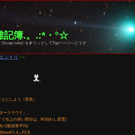
記簿.。.:*・°☆
 sky (Scrap note)↑をクリックしてTopページへどうぞ
エントリ
>>
ことにしよう（苦笑）
タークラウド」。
すぐ右上の赤い部分は、M16(わし星雲)
露光×2枚加算平均)
S85mmF1.4→F2.8