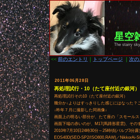
星空雑
The starry
<<
前のエントリ
｜
トップページ
｜
次の
2011年06月28日
再処理試行・10（たて座付近の銀河）
再処理試行その10（たて座付近の銀河）
幾分か↓よりはすっきりした感じにはなった？
↓昨年７月に撮影した同画像↓
画面上の明るい部分が、たて座の「スモールス
画面下端の赤いのが、M17(馬蹄形星雲)、その
2010年7月10日24時30分～25時頃(バルブ3分
EOS40D(SEO-SP2/ISO800,RAW)／NikkorAi-