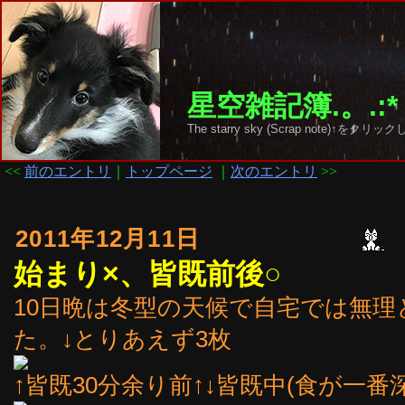
星空雑記簿.。.:*
The starry sky (Scrap note)↑を
<<
前のエントリ
｜
トップページ
｜
次のエントリ
>>
2011年12月11日
始まり×、皆既前後○
10日晩は冬型の天候で自宅では無
た。↓とりあえず3枚
↑皆既30分余り前↑↓皆既中(食が一番深