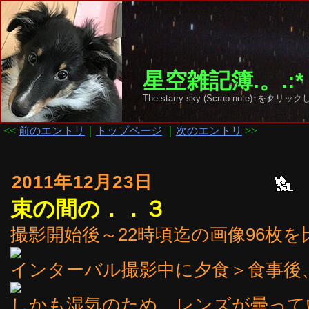
星空雑記簿.。.:*
The starry sky (Scrap note)↑を
<<
前のエントリ
｜
トップページ
｜
次のエントリ
>>
2011年12月23日
束の間の．．３
撮影開始後～22時頃迄の画像96枚
インターバル撮影中に夕食＞食事後
しかも湿気のため、レンズが曇って