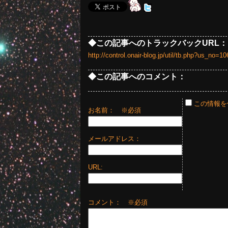
◆この記事へのトラックバックURL：
http://control.onair-blog.jp/util/tb.php?us_no
◆この記事へのコメント：
この情報を
お名前：
※必須
メールアドレス：
URL:
コメント： ※必須