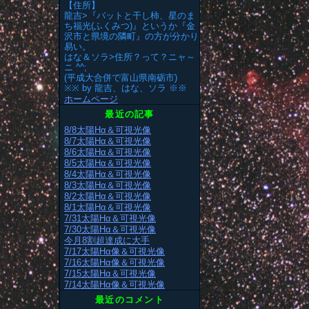
【住所】
龍吉>『バットと干し柿、星のま
ち福光(ふくみつ)』というか『金
沢市と県境の隣町』の方が分かり
易い。
はな＆ソラ>住所？って？ニャ～
ニ ^^;
(平成大合併で富山県南砺市)
※※ by 龍吉、はな、ソラ ※※
ホームページ
最近の記事
8/8太陽Hα＆可視光像
8/7太陽Hα＆可視光像
8/6太陽Hα＆可視光像
8/5太陽Hα＆可視光像
8/4太陽Hα＆可視光像
8/3太陽Hα＆可視光像
8/2太陽Hα＆可視光像
8/1太陽Hα＆可視光像
7/31太陽Hα＆可視光像
7/30太陽Hα＆可視光像
今月8割超達成に大手
7/17太陽Hα像＆可視光像
7/16太陽Hα像＆可視光像
7/15太陽Hα＆可視光像
7/14太陽Hα像＆可視光像
最近のコメント