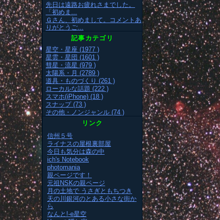
先日は遠路お疲れさまでした。
「初めま...
Ｇさん、初めまして。コメントあ
りがとうご...
記事カテゴリ
星空・星座 (1977 )
星雲・星団 (1601 )
彗星・流星 (979 )
太陽系・月 (2789 )
道具・ものづくり (261 )
ローカルな話題 (222 )
スマホ(iPhone) (18 )
スナップ (73 )
その他・ノンジャンル (74 )
リンク
信州５号
ライナスの屋根裏部屋
今日も気分は森の中
ich's Notebook
photomania
親ページです！
元祖NSKの親ページ
月の土地で うさぎともちつき
天の川銀河のとある小さな街か
ら
なんと!-e星空