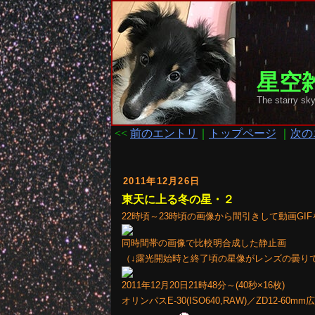
星空雑
The starry
<<
前のエントリ
｜
トップページ
｜
次の
2011年12月26日
東天に上る冬の星・２
22時頃～23時頃の画像から間引きして動画G
同時間帯の画像で比較明合成した静止画
（↓露光開始時と終了頃の星像がレンズの曇り
2011年12月20日21時48分～(40秒×16枚)
オリンパスE-30(ISO640,RAW)／ZD12-60