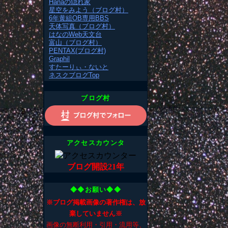
Hanaの隠れ家
星空をみよう（ブログ村）
6年黄組OB専用BBS
天体写真（ブログ村）
はなのWeb天文台
富山（ブログ村）
PENTAX(ブログ村)
Graphil
すたーりぃ・ないと
ネスクブログTop
ブログ村
アクセスカウンタ
ブログ開設21年
◆◆お願い◆◆
※ブログ掲載画像の著作権は、放
棄していません※
画像の無断利用・引用・流用等、