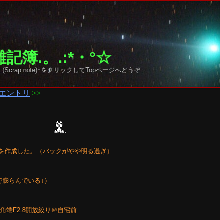
記簿.。.:*・°☆
 sky (Scrap note)↑をクリックしてTopページへどうぞ
エントリ
>>
IFを作成した。（バックがやや明る過ぎ）
で膨らんでいる↓）
mm広角端F2.8開放絞り＠自宅前