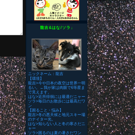
龍吉&はな/ソラ↓
ニックネーム：龍吉
【環境】
龍吉>今や日本の夜空は世界一明
るい。←我が家は肉眼で6等星ま
で見えます。
はな>近所徘徊には最適だニャー
ソラ>毎日のお散歩には最高だワ
ン
【困ること・悩み】
龍吉>冬の悪天候と地元スキー場
のナイター光。
はな>知らない人と冬の寒さだニ
ャー
ソラ>困るのは夏の暑さだワン