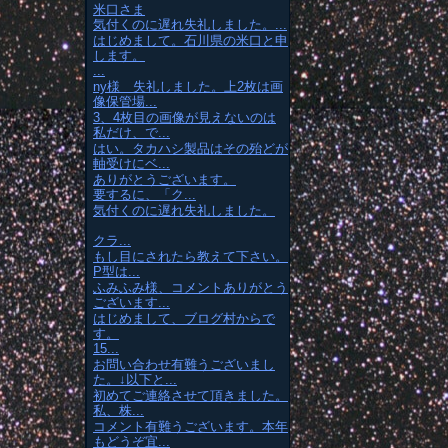
米口さま
気付くのに遅れ失礼しました。...
はじめまして。石川県の米口と申
します。
...
ny様 失礼しました。上2枚は画
像保管場...
3、4枚目の画像が見えないのは
私だけ、で...
はい。タカハシ製品はその殆どが
軸受けにベ...
ありがとうございます。
要するに、「ク...
気付くのに遅れ失礼しました。
クラ...
もし目にされたら教えて下さい。
P型は...
ふみふみ様、コメントありがとう
ございます...
はじめまして、ブログ村からで
す。
15...
お問い合わせ有難うございまし
た。↓以下と...
初めてご連絡させて頂きました。
私、株...
コメント有難うございます。本年
もどうぞ宜...