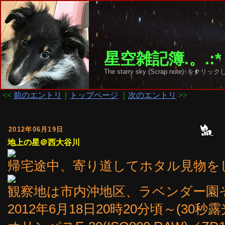
星空雑記簿.。.:*
The starry sky (Scrap note)↑を
<<
前のエントリ
｜
トップページ
｜
次のエントリ
>>
2012年06月19日
地上の星＠西大谷川
帰宅途中、寄り道してホタル見物を
観察地は市内沖地区、ラベンダー園
2012年6月18日20時20分頃～(30