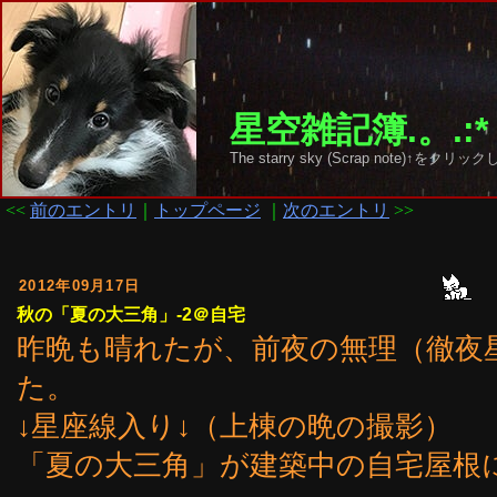
星空雑記簿.。.:*
The starry sky (Scrap note)↑を
<<
前のエントリ
｜
トップページ
｜
次のエントリ
>>
2012年09月17日
秋の「夏の大三角」-2＠自宅
昨晩も晴れたが、前夜の無理（徹夜
た。
↓星座線入り↓（上棟の晩の撮影）
「夏の大三角」が建築中の自宅屋根