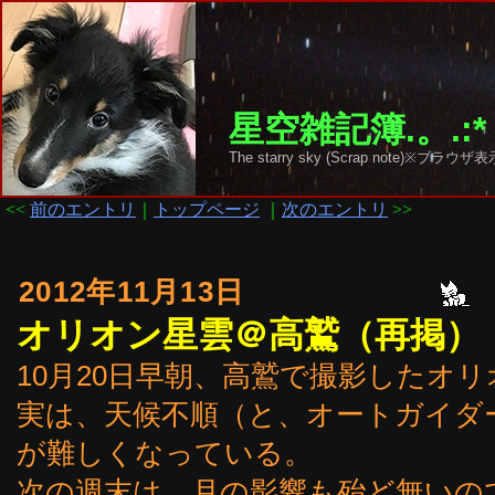
星空雑記簿.。.:*
The starry sky (Scrap note)
<<
前のエントリ
｜
トップページ
｜
次のエントリ
>>
2012年11月13日
オリオン星雲＠高鷲（再掲）
10月20日早朝、高鷲で撮影したオリ
実は、天候不順（と、オートガイダ
が難しくなっている。
次の週末は、月の影響も殆ど無いの