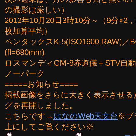
の撮影は厳しい）
2012年10月20日3時10分～（9分×2，
枚加算平均）
ペンタックスK-5(ISO1600,RAW)
(fl=680mm)
ロスマンディGM-8赤道儀＋STV
ノーパーク
=====お知らせ====
掲載画像をさらに大きく表示させるた
グを再開しました。
こちらです→
はなのWeb天文台
※ブ
上にしてご覧ください※