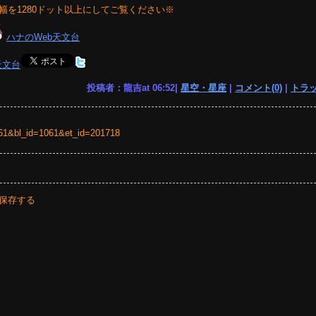
幅を1280ドット以上にしてご覧ください※
ハナのWeb天文台
天文台
投稿者：龍吉at 06:52|
星空・星座
|
コメント(0)
|
トラッ
=1061&bl_id=1061&et_id=201718
保存する