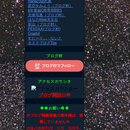
Hanaの隠れ家
星空をみよう（ブログ村）
6年黄組OB専用BBS
天体写真（ブログ村）
はなのWeb天文台
富山（ブログ村）
PENTAX(ブログ村)
Graphil
すたーりぃ・ないと
ネスクブログTop
ブログ村
アクセスカウンタ
ブログ開設21年
◆◆お願い◆◆
※ブログ掲載画像の著作権は、放
棄していません※
画像の無断利用・引用・流用等、