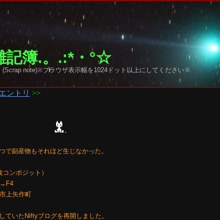
記簿.。.:*・°☆
y sky (Scrap note)※ブラウザ表示幅を1024ドット以上にしてください※
エントリ
>>
つで副産物もそれほど生じなかった。
×2枚コンポジット）
8→F4
那市上矢作町
ていたNiftyブログを再開しました。