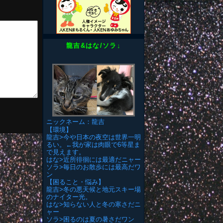
龍吉&はな/ソラ↓
ニックネーム：龍吉
【環境】
龍吉>今や日本の夜空は世界一明
るい。←我が家は肉眼で6等星ま
で見えます。
はな>近所徘徊には最適だニャー
ソラ>毎日のお散歩には最高だワ
ン
【困ること・悩み】
龍吉>冬の悪天候と地元スキー場
のナイター光。
はな>知らない人と冬の寒さだニ
ャー
ソラ>困るのは夏の暑さだワン