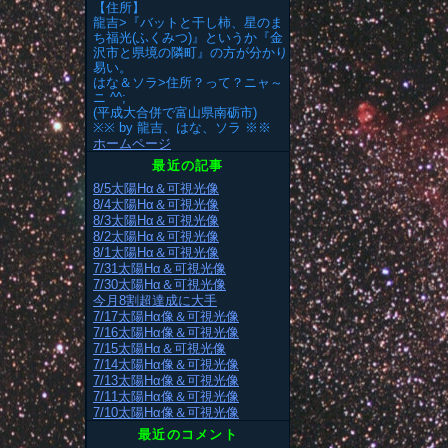
【住所】
龍吉>『バットと干し柿、星のま
ち福光(ふくみつ)』というか『金
沢市と県境の隣町』の方が分かり
易い。
はな＆ソラ>住所？って？ニャ～
ニ ^^;
(平成大合併で富山県南砺市)
※※ by 龍吉、はな、ソラ ※※
ホームページ
最近の記事
8/5太陽Hα＆可視光像
8/4太陽Hα＆可視光像
8/3太陽Hα＆可視光像
8/2太陽Hα＆可視光像
8/1太陽Hα＆可視光像
7/31太陽Hα＆可視光像
7/30太陽Hα＆可視光像
今月8割超達成に大手
7/17太陽Hα像＆可視光像
7/16太陽Hα像＆可視光像
7/15太陽Hα＆可視光像
7/14太陽Hα像＆可視光像
7/13太陽Hα像＆可視光像
7/11太陽Hα像＆可視光像
7/10太陽Hα像＆可視光像
最近のコメント