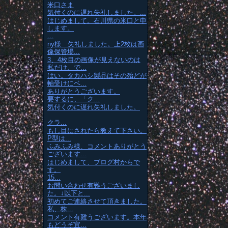
米口さま
気付くのに遅れ失礼しました。...
はじめまして。石川県の米口と申
します。
...
ny様 失礼しました。上2枚は画
像保管場...
3、4枚目の画像が見えないのは
私だけ、で...
はい。タカハシ製品はその殆どが
軸受けにベ...
ありがとうございます。
要するに、「ク...
気付くのに遅れ失礼しました。
クラ...
もし目にされたら教えて下さい。
P型は...
ふみふみ様、コメントありがとう
ございます...
はじめまして、ブログ村からで
す。
15...
お問い合わせ有難うございまし
た。↓以下と...
初めてご連絡させて頂きました。
私、株...
コメント有難うございます。本年
もどうぞ宜...