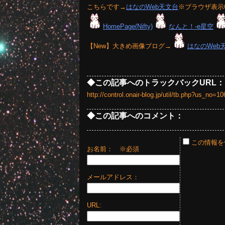
こちらです→
はなのWeb天文台
※ブラウザ表示
HomePage(Nifty)
なんと！-e星空
【New】大きめ画像ブログ→
はなのWeb
◆この記事へのトラックバックURL：
http://control.onair-blog.jp/util/tb.php?us_no
◆この記事へのコメント：
この情報を
お名前：
※必須
メールアドレス：
URL: