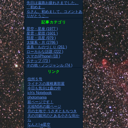
先日は遠路お疲れさまでした。
「初めま...
Ｇさん、初めまして。コメントあ
りがとうご...
記事カテゴリ
星空・星座 (1977 )
星雲・星団 (1601 )
彗星・流星 (979 )
太陽系・月 (2786 )
道具・ものづくり (261 )
ローカルな話題 (222 )
スマホ(iPhone) (18 )
スナップ (73 )
その他・ノンジャンル (74 )
リンク
信州５号
ライナスの屋根裏部屋
今日も気分は森の中
ich's Notebook
photomania
親ページです！
元祖NSKの親ページ
月の土地で うさぎともちつき
天の川銀河のとある小さな街か
ら
なんと!-e星空