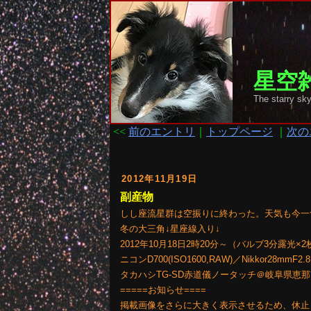
星空雑
The starr
<<
前のエントリ
｜
トップページ
｜
次の
2012年11月19日
副産物
しし座流星群は空振りに終わった。天気も今一
冬の大三角↓星座線入り↓
2012年10月18日2時20分～（バルブ3分露光
ニコンD700(ISO1600,RAW)／Nikkor28mmF2.
タカハシTG-SD赤道儀ノータッチ＠岐阜県恵
=====お知らせ====
掲載画像をさらに大きく表示させるため、休止し