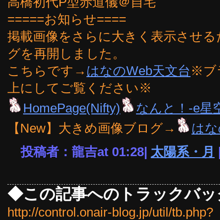
高橋初代P型赤道儀＠自宅
=====お知らせ====
掲載画像をさらに大きく表示させるた
グを再開しました。
こちらです→
はなのWeb天文台
※ブ
上にしてご覧ください※
HomePage(Nifty)
なんと！-e星
【New】大きめ画像ブログ→
はな
投稿者：龍吉at 01:28|
太陽系・月
◆この記事へのトラックバッ
http://control.onair-blog.jp/util/tb.php?