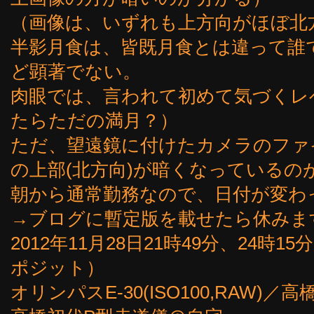
（画像は、いずれも上方向がほぼ北
半影月食は、皆既月食とは違って誰
ど顕著でない。
肉眼では、言われて初めて気づくレ
たらただの満月？）
ただ、望遠鏡に付けたカメラのファ
の上部(北方向)が暗くなっているの
朝から通常勤務なので、日付が変わ
→ブログに暫定版を載せたら休みま
2012年11月28日21時49分、24時1
ポジット）
オリンパスE-30(ISO100,RAW)／高橋