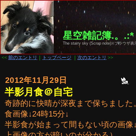
星空雑記簿.。.:*
The starry sky (Scrap note)
<<
前のエントリ
｜
トップページ
｜
次のエントリ
>>
2012年11月29日
半影月食＠自宅
奇跡的に快晴が深夜まで保ちました
食画像↓24時15分↓
半影食が始まって間もない頃の画像↓2
上画像の方が暗いのが分かる）