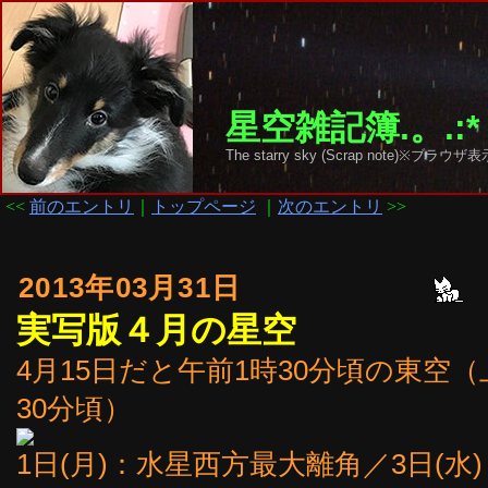
星空雑記簿.。.:*
The starry sky (Scrap note)
<<
前のエントリ
｜
トップページ
｜
次のエントリ
>>
2013年03月31日
実写版４月の星空
4月15日だと午前1時30分頃の東空（
30分頃）
1日(月)：水星西方最大離角／3日(水