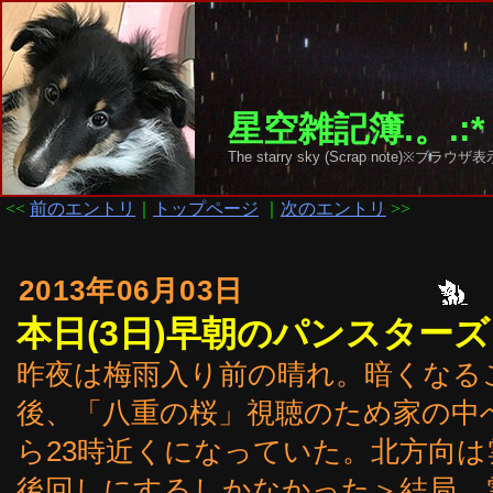
星空雑記簿.。.:*
The starry sky (Scrap note)
<<
前のエントリ
｜
トップページ
｜
次のエントリ
>>
2013年06月03日
本日(3日)早朝のパンスター
昨夜は梅雨入り前の晴れ。暗くなる
後、「八重の桜」視聴のため家の中
ら23時近くになっていた。北方向
後回しにするしかなかった＞結局、