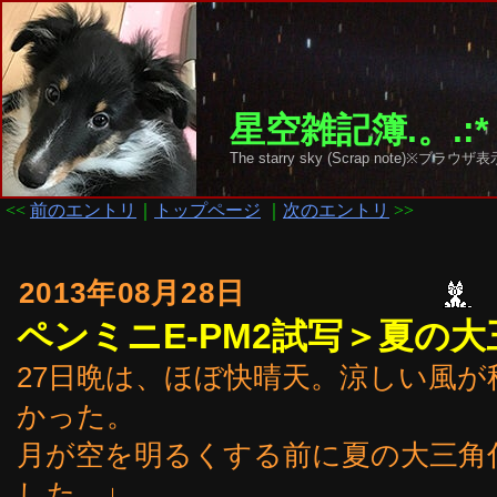
星空雑記簿.。.:*
The starry sky (Scrap note)
<<
前のエントリ
｜
トップページ
｜
次のエントリ
>>
2013年08月28日
ペンミニE-PM2試写＞夏の
27日晩は、ほぼ快晴天。涼しい風
かった。
月が空を明るくする前に夏の大三角付
した。↓