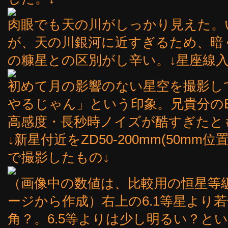
肉眼でも天の川がしっかり見えた。
が、天の川銀河に近すぎるため、暗
の糠星との区別がし辛い。↓星座線入
初めて月の影響のない星空を撮影し
やるじゃん」という印象。兄貴分のE-P
高感度・長秒時ノイズが酷すぎたと
↓新星付近をZD50-200mm(50mm位
で撮影したもの↓
（画像中の数値は、比較用の恒星等
ージから作成）右上の6.1等星より若
角？。6.5等よりは少し明るい？という