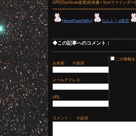
GPD(SynScan改造)赤道儀＋5cmファインダー
==================================
HomePage(Nifty)
なんと！-e星空
◆この記事へのコメント：
この情報を
お名前：
※必須
メールアドレス：
URL:
コメント： ※必須