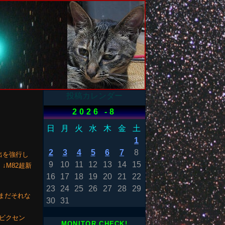
投稿カレンダー
2026 -8
日
月
火
水
木
金
土
1
2
3
4
5
6
7
8
出を強行し
9
10
11
12
13
14
15
M82超新
16
17
18
19
20
21
22
23
24
25
26
27
28
29
。まだそれな
30
31
)／ビクセン
MONITOR CHECK!