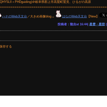
(QHY5LII＋PHDguiding)＠岐阜県郡上市高鷲町鷲見、ひるがの高原
========================================================
ハナのWeb天文台
／大きめ画像blog→
はなのWeb天文台
【New】
投稿者：龍吉at 16:44|
星雲・星団
保存する