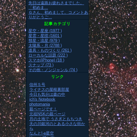
先日は遠路お疲れさまでした。
「初めま...
Ｇさん、初めまして。コメントあ
りがとうご...
記事カテゴリ
星空・星座 (1977 )
星雲・星団 (1601 )
彗星・流星 (979 )
太陽系・月 (2788 )
道具・ものづくり (261 )
ローカルな話題 (222 )
スマホ(iPhone) (18 )
スナップ (73 )
その他・ノンジャンル (74 )
リンク
信州５号
ライナスの屋根裏部屋
今日も気分は森の中
ich's Notebook
photomania
親ページです！
元祖NSKの親ページ
月の土地で うさぎともちつき
天の川銀河のとある小さな街か
ら
なんと!-e星空