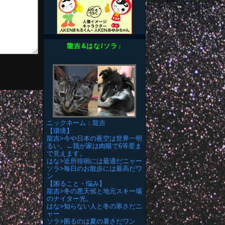
龍吉&はな/ソラ↓
ニックネーム：龍吉
【環境】
龍吉>今や日本の夜空は世界一明
るい。←我が家は肉眼で6等星ま
で見えます。
はな>近所徘徊には最適だニャー
ソラ>毎日のお散歩には最高だワ
ン
【困ること・悩み】
龍吉>冬の悪天候と地元スキー場
のナイター光。
はな>知らない人と冬の寒さだニ
ャー
ソラ>困るのは夏の暑さだワン