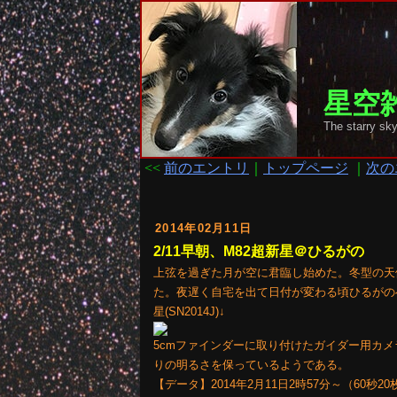
星空雑
The starr
<<
前のエントリ
｜
トップページ
｜
次の
2014年02月11日
2/11早朝、M82超新星＠ひるがの
上弦を過ぎた月が空に君臨し始めた。冬型の天
た。夜遅く自宅を出て日付が変わる頃ひるがの
星(SN2014J)↓
5cmファインダーに取り付けたガイダー用カメラ
りの明るさを保っているようである。
【データ】2014年2月11日2時57分～（60秒20枚ス