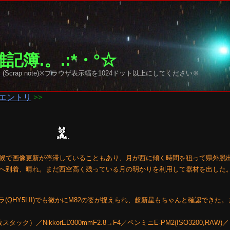
記簿.。.:*・°☆
y sky (Scrap note)※ブラウザ表示幅を1024ドット以上にしてください※
エントリ
>>
候で画像更新が停滞していることもあり、月が西に傾く時間を狙って県外脱
へ到着、晴れ。まだ西空高く残っている月の明かりを利用して器材を出した。↓
(QHY5LII)でも微かにM82の姿が捉えられ、超新星もちゃんと確認できた
タック）／NikkorED300mmF2.8→F4／ペンミニE-PM2(ISO3200,RAW