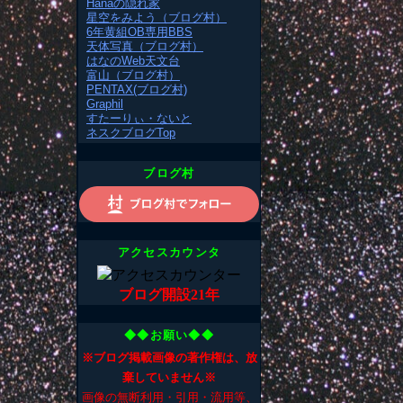
Hanaの隠れ家
星空をみよう（ブログ村）
6年黄組OB専用BBS
天体写真（ブログ村）
はなのWeb天文台
富山（ブログ村）
PENTAX(ブログ村)
Graphil
すたーりぃ・ないと
ネスクブログTop
ブログ村
アクセスカウンタ
ブログ開設21年
◆◆お願い◆◆
※ブログ掲載画像の著作権は、放
棄していません※
画像の無断利用・引用・流用等、