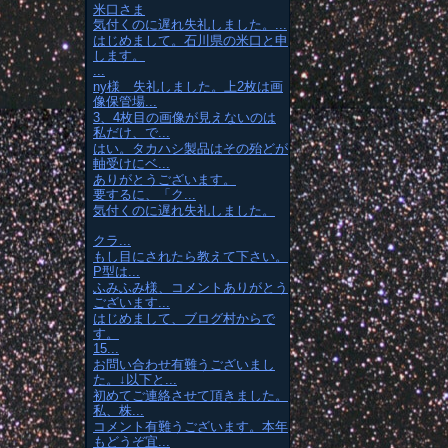
米口さま
気付くのに遅れ失礼しました。...
はじめまして。石川県の米口と申
します。
...
ny様 失礼しました。上2枚は画
像保管場...
3、4枚目の画像が見えないのは
私だけ、で...
はい。タカハシ製品はその殆どが
軸受けにベ...
ありがとうございます。
要するに、「ク...
気付くのに遅れ失礼しました。
クラ...
もし目にされたら教えて下さい。
P型は...
ふみふみ様、コメントありがとう
ございます...
はじめまして、ブログ村からで
す。
15...
お問い合わせ有難うございまし
た。↓以下と...
初めてご連絡させて頂きました。
私、株...
コメント有難うございます。本年
もどうぞ宜...