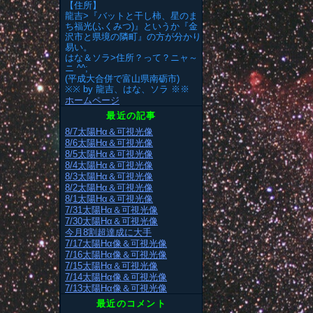
【住所】
龍吉>『バットと干し柿、星のま
ち福光(ふくみつ)』というか『金
沢市と県境の隣町』の方が分かり
易い。
はな＆ソラ>住所？って？ニャ～
ニ ^^;
(平成大合併で富山県南砺市)
※※ by 龍吉、はな、ソラ ※※
ホームページ
最近の記事
8/7太陽Hα＆可視光像
8/6太陽Hα＆可視光像
8/5太陽Hα＆可視光像
8/4太陽Hα＆可視光像
8/3太陽Hα＆可視光像
8/2太陽Hα＆可視光像
8/1太陽Hα＆可視光像
7/31太陽Hα＆可視光像
7/30太陽Hα＆可視光像
今月8割超達成に大手
7/17太陽Hα像＆可視光像
7/16太陽Hα像＆可視光像
7/15太陽Hα＆可視光像
7/14太陽Hα像＆可視光像
7/13太陽Hα像＆可視光像
最近のコメント