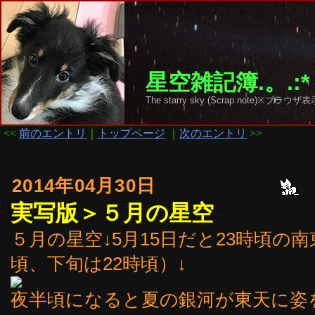
星空雑記簿.。.:*
The starry sky (Scrap note)
<<
前のエントリ
｜
トップページ
｜
次のエントリ
>>
2014年04月30日
実写版＞５月の星空
５月の星空↓5月15日だと23時頃の
頃、下旬は22時頃）↓
夜半頃になると夏の銀河が東天に姿