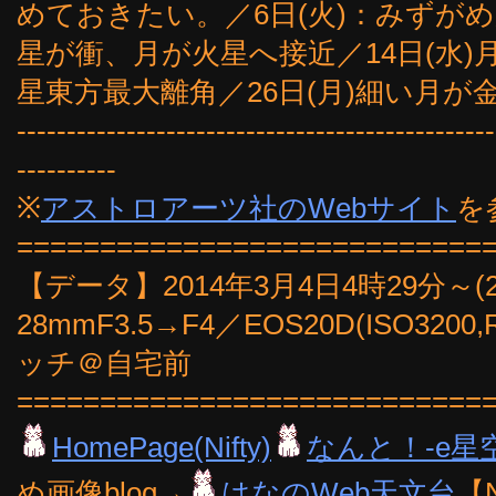
めておきたい。／6日(火)：みずがめ
星が衝、月が火星へ接近／14日(水)月
星東方最大離角／26日(月)細い月が
------------------------------------------------
----------
※
アストロアーツ社のWebサイト
を
============================
【データ】2014年3月4日4時29分～(
28mmF3.5→F4／EOS20D(ISO3
ッチ＠自宅前
============================
HomePage(Nifty)
なんと！-e星
め画像blog→
はなのWeb天文台
【