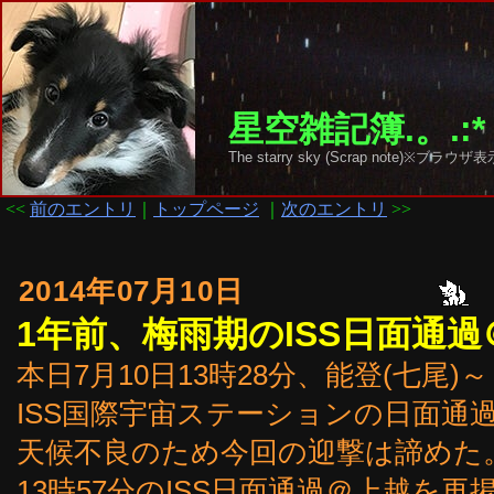
星空雑記簿.。.:*
The starry sky (Scrap note)
<<
前のエントリ
｜
トップページ
｜
次のエントリ
>>
2014年07月10日
1年前、梅雨期のISS日面通過
本日7月10日13時28分、能登(七尾
ISS国際宇宙ステーションの日面通
天候不良のため今回の迎撃は諦めた。
13時57分のISS日面通過＠上越を再