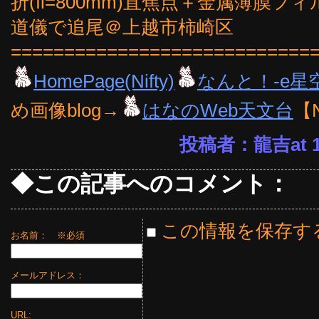
折(fl=800mm)直焦点＋金属薄膜フ
道儀で追尾＠上越市柿崎区
============================
HomePage(Nifty)
なんと！-e星
め画像blog→
はなのWeb天文台
【
投稿者：龍吉at 18
◆この記事へのコメント：
この情報を保存す
お名前：
※必須
メールアドレス：
URL: