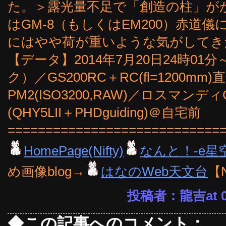
た。＞露光量不足で「創造の柱」がか
はGM-8（もしくはEM200）赤道
にはやや荷が重いような気がしてき
【データ】2014年7月20日24時01
ク）／GS200RC＋RC(fl=1200m
PM2(ISO3200,RAW)／ロスマンデ
(QHY5LII＋PHDguiding)＠自宅前
============================
HomePage(Nifty)
なんと！-e星
め画像blog→
はなのWeb天文台
【
投稿者：龍吉at 08
◆この記事へのコメント：