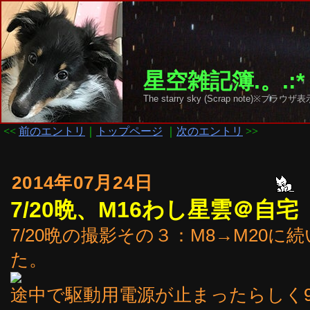
星空雑記簿.。.:*
The starry sky (Scrap note)
<<
前のエントリ
｜
トップページ
｜
次のエントリ
>>
2014年07月24日
7/20晩、M16わし星雲＠自宅
7/20晩の撮影その３：M8→M20に
た。
途中で駆動用電源が止まったらしく