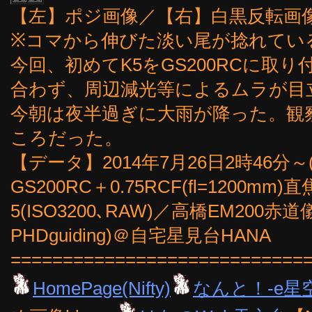
【左】ポジ画像／【右】白黒反転画
※コマから伸びた淡い尾が捻れてい
今回、初めてK5をGS200RCに取
合わず、周辺減光等によるムラが目
今朝は夜半過ぎに大雨が降った。観
ころだった。
【データ】2014年7月26日2時46分～
GS200RC＋0.75RCF(fl=1200m
5(ISO3200､RAW)／高橋EM200赤道
PHDguiding)＠自宅星見台HANA
============================
HomePage(Nifty)
なんと！-e星