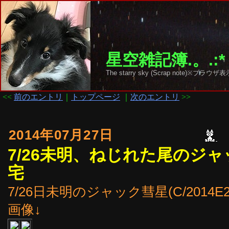
星空雑記簿.。.:*
The starry sky (Scrap note)
<<
前のエントリ
｜
トップページ
｜
次のエントリ
>>
2014年07月27日
7/26未明、ねじれた尾のジャック
宅
7/26日未明のジャック彗星(C/2014E2
画像↓