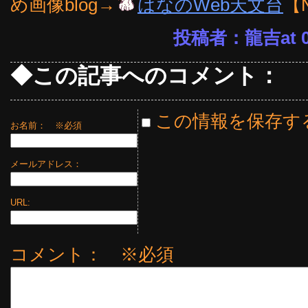
め画像blog→
はなのWeb天文台
【
投稿者：龍吉at 09
◆この記事へのコメント：
この情報を保存す
お名前：
※必須
メールアドレス：
URL:
コメント： ※必須