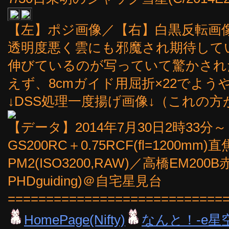
【左】ポジ画像／【右】白黒反転画
透明度悪く雲にも邪魔され期待して
伸びているのが写っていて驚かされ
えず、8cmガイド用屈折×22でよ
↓DSS処理一度揚げ画像↓（これの
【データ】2014年7月30日2時33分
GS200RC＋0.75RCF(fl=1200m
PM2(ISO3200,RAW)／高橋EM200
PHDguiding)＠自宅星見台
============================
HomePage(Nifty)
なんと！-e星