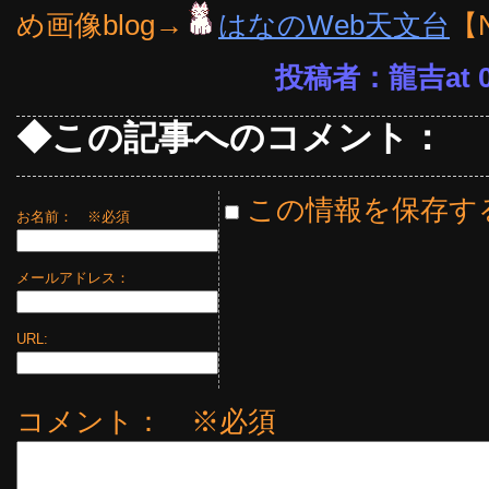
め画像blog→
はなのWeb天文台
【
投稿者：龍吉at 08
◆この記事へのコメント：
この情報を保存す
お名前：
※必須
メールアドレス：
URL:
コメント： ※必須