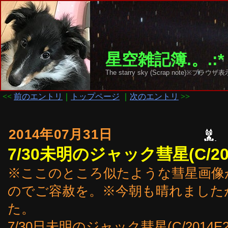
星空雑記簿.。.:*
The starry sky (Scrap note)
<<
前のエントリ
｜
トップページ
｜
次のエントリ
>>
2014年07月31日
7/30未明のジャック彗星(C/20
※ここのところ似たような彗星画像
のでご容赦を。※今朝も晴れました
た。
7/30日未明のジャック彗星(C/2014E2