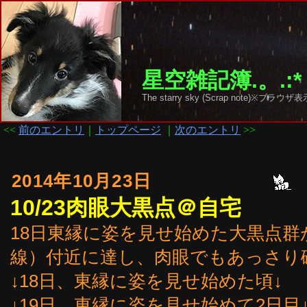
星空雑記簿.。.:*
The starry sky (Scrap note)
<<
前のエントリ
｜
トップページ
｜
次のエントリ
>>
2014年10月23日
10/23肉眼大黒点＠自宅
18日東縁に姿を見せ始めた大黒点群
線）付近に達し、肉眼でもあっさり
↓18日、東縁に姿を見せ始めた頃↓
↓19日、東縁に姿を見せ始めて2日目