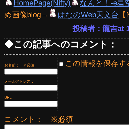
HomePage(Nifty)
なんと！-e星
め画像blog→
はなのWeb天文台
【
投稿者：龍吉at 15
◆この記事へのコメント：
この情報を保存す
お名前：
※必須
メールアドレス：
URL:
コメント： ※必須