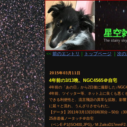
星空雑
The starr
<<
前のエントリ
｜
トップページ
｜
次の
2015年03月11日
4年前の3/13晩、NGC4565＠自宅
4年前の「あの日」から2日後に撮影した↓NGC45
4年前、ツイッター等、ネット上に良くも悪く
できる利便性と、流言飛語の異常な拡散、影響
に延々と流れ、うんざりさせられた。
【データ】2011年3月13日01時30分～50分（30秒
25赤道儀ノータッチ＠自宅
（ペンE-P1(ISO400,JPG)／M.ZuikoD17