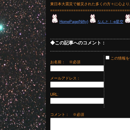
東日本大震災で被災された多くの方々に心より
==================================
HomePage(Nifty)
なんと！-e星空
◆この記事へのコメント：
この情報を
お名前：
※必須
メールアドレス：
URL:
コメント： ※必須