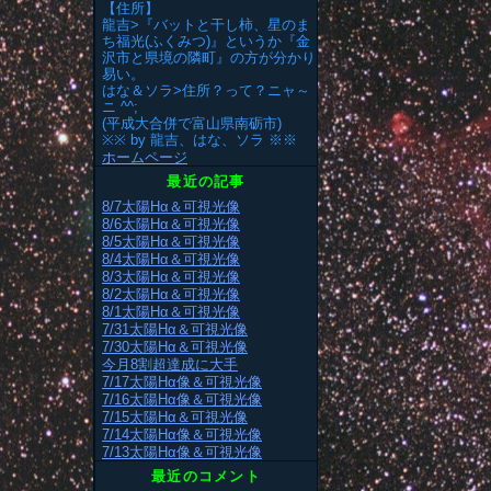
【住所】
龍吉>『バットと干し柿、星のま
ち福光(ふくみつ)』というか『金
沢市と県境の隣町』の方が分かり
易い。
はな＆ソラ>住所？って？ニャ～
ニ ^^;
(平成大合併で富山県南砺市)
※※ by 龍吉、はな、ソラ ※※
ホームページ
最近の記事
8/7太陽Hα＆可視光像
8/6太陽Hα＆可視光像
8/5太陽Hα＆可視光像
8/4太陽Hα＆可視光像
8/3太陽Hα＆可視光像
8/2太陽Hα＆可視光像
8/1太陽Hα＆可視光像
7/31太陽Hα＆可視光像
7/30太陽Hα＆可視光像
今月8割超達成に大手
7/17太陽Hα像＆可視光像
7/16太陽Hα像＆可視光像
7/15太陽Hα＆可視光像
7/14太陽Hα像＆可視光像
7/13太陽Hα像＆可視光像
最近のコメント