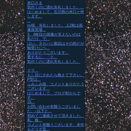
米口さま
気付くのに遅れ失礼しました。...
はじめまして。石川県の米口と申
します。
...
ny様 失礼しました。上2枚は画
像保管場...
3、4枚目の画像が見えないのは
私だけ、で...
はい。タカハシ製品はその殆どが
軸受けにベ...
ありがとうございます。
要するに、「ク...
気付くのに遅れ失礼しました。
クラ...
もし目にされたら教えて下さい。
P型は...
ふみふみ様、コメントありがとう
ございます...
はじめまして、ブログ村からで
す。
15...
お問い合わせ有難うございまし
た。↓以下と...
初めてご連絡させて頂きました。
私、株...
コメント有難うございます。本年
もどうぞ宜...