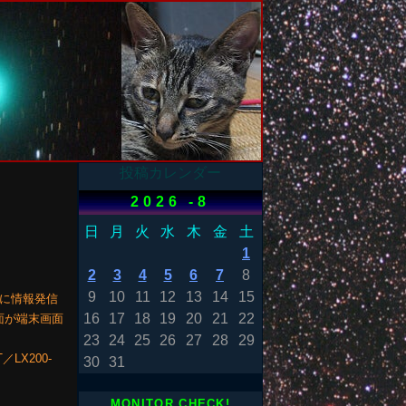
投稿カレンダー
2026 -8
日
月
火
水
木
金
土
1
2
3
4
5
6
7
8
9
10
11
12
13
14
15
に情報発信
16
17
18
19
20
21
22
面が端末画面
23
24
25
26
27
28
29
／LX200-
30
31
MONITOR CHECK!