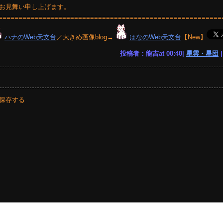
お見舞い申し上げます。
========================================================
ハナのWeb天文台
／大きめ画像blog→
はなのWeb天文台
【New】
投稿者：龍吉at 00:40|
星雲・星団
保存する