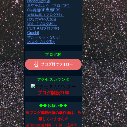
Hanaの隠れ家
星空をみよう（ブログ村）
6年黄組OB専用BBS
天体写真（ブログ村）
はなのWeb天文台
富山（ブログ村）
PENTAX(ブログ村)
Graphil
すたーりぃ・ないと
ネスクブログTop
ブログ村
アクセスカウンタ
ブログ開設21年
◆◆お願い◆◆
※ブログ掲載画像の著作権は、放
棄していません※
画像の無断利用・引用・流用等、