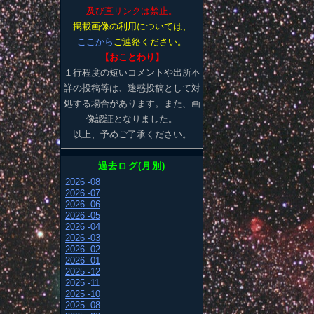
及び直リンクは禁止。
掲載画像の利用については、
ここから
ご連絡ください。
【おことわり】
１行程度の短いコメントや出所不
詳の投稿等は、迷惑投稿として対
処する場合があります。また、画
像認証となりました。
以上、予めご了承ください。
過去ログ(月別)
2026 -08
2026 -07
2026 -06
2026 -05
2026 -04
2026 -03
2026 -02
2026 -01
2025 -12
2025 -11
2025 -10
2025 -08