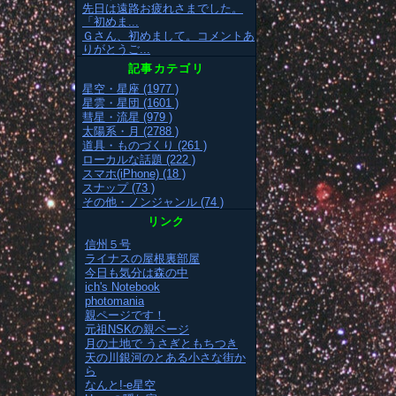
先日は遠路お疲れさまでした。
「初めま...
Ｇさん、初めまして。コメントあ
りがとうご...
記事カテゴリ
星空・星座 (1977 )
星雲・星団 (1601 )
彗星・流星 (979 )
太陽系・月 (2788 )
道具・ものづくり (261 )
ローカルな話題 (222 )
スマホ(iPhone) (18 )
スナップ (73 )
その他・ノンジャンル (74 )
リンク
信州５号
ライナスの屋根裏部屋
今日も気分は森の中
ich's Notebook
photomania
親ページです！
元祖NSKの親ページ
月の土地で うさぎともちつき
天の川銀河のとある小さな街か
ら
なんと!-e星空