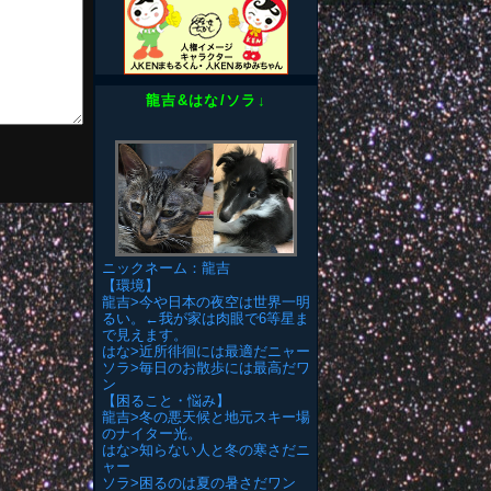
龍吉&はな/ソラ↓
ニックネーム：龍吉
【環境】
龍吉>今や日本の夜空は世界一明
るい。←我が家は肉眼で6等星ま
で見えます。
はな>近所徘徊には最適だニャー
ソラ>毎日のお散歩には最高だワ
ン
【困ること・悩み】
龍吉>冬の悪天候と地元スキー場
のナイター光。
はな>知らない人と冬の寒さだニ
ャー
ソラ>困るのは夏の暑さだワン