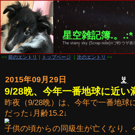
星空雑記簿.。.:*
The starry sky (Scrap note)
<<
前のエントリ
｜
トップページ
｜
次のエントリ
>>
2015年09月29日
9/28晩、今年一番地球に近い満
昨夜（9/28晩）は、今年で一番地
だった↓月齢15.2↓
子供の頃からの同級生が亡くなり、