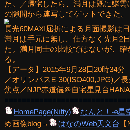
た。／帰宅したら、満月は既に鱗雲
の隙間から連写してゲットできた。
長光60MAXI屈折による月面撮影
満月は手元に無し。仕方なく先月2日
た。満月同士の比較ではないが、確
る。
【データ】2015年9月28日20時34分
／オリンパスE-30(ISO400,JPG)／長光
焦点／NJP赤道儀＠自宅星見台HANA
============================
HomePage(Nifty)
なんと！-e星
め画像blog→
はなのWeb天文台
【