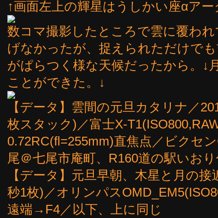
↑画面左上の輝星はうしかい座αアークトゥ
数コマ撮影したところで雲に覆われ
げなかったが、捉えられただけでも
がぱらつく様な天候だったから。↓
ことができた。↓
【データ】雲間の元旦カタリナ／2016年
枚スタック)／富士X-T1(ISO800,RAW
0.72RC(fl=255mm)直焦点／ビクセ
尾＠七尾市庵町、R160道の駅いおり
【データ】元旦早朝、木星と月の接近／2
秒1枚)／オリンパスOMD_EM5(ISO800
遠端→F4／以下、上に同じ