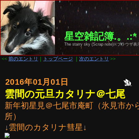
星空雑記簿.。.:*
The starry sky (Scrap note)
<<
前のエントリ
｜
トップページ
｜
次のエントリ
>>
2016年01月01日
雲間の元旦カタリナ＠七尾
新年初星見＠七尾市庵町（氷見市か
所）
↓雲間のカタリナ彗星↓