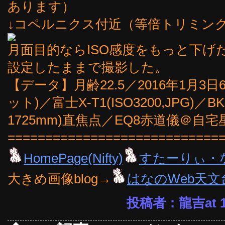
あります）
↓コペルニクス付近（等倍トリミング
月面目的ならISO感度をもっと下げ
設定したままで撮影した。
【データ】月齢22.5／2016年1月3日6
ット)／富士X-T1(ISO3200,JPG)／B
1725mm)直焦点／EQ8赤道儀＠自宅
============================
HomePage(Nifty)
すたーりぃ・
大きめ画像blog→
はなのWeb天文
投稿者：龍吉at 14