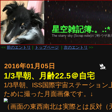
星空雑記簿.。.:*
The starry sky (Scrap note)
<<
前のエントリ
｜
トップページ
｜
次のエントリ
>>
2016年01月05日
1/3早朝、月齢22.5＠自宅
1/3早朝、ISS国際宇宙ステーショ
ために撮った月面画像です。↓
（画面の東西南北は実際とは反対（