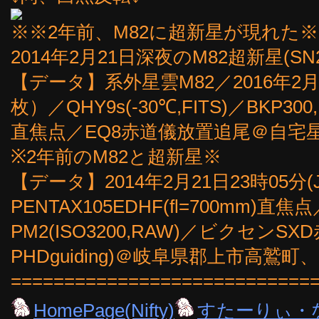
※※2年前、M82に超新星が現れた
2014年2月21日深夜のM82超新星(SN
【データ】系外星雲M82／2016年2月1
枚）／QHY9s(-30℃,FITS)／BKP30
直焦点／EQ8赤道儀放置追尾＠自宅星
※2年前のM82と超新星※
【データ】2014年2月21日23時05分
PENTAX105EDHF(fl=700mm)直
PM2(ISO3200,RAW)／ビクセンSX
PHDguiding)＠岐阜県郡上市高鷲
============================
HomePage(Nifty)
すたーりぃ・