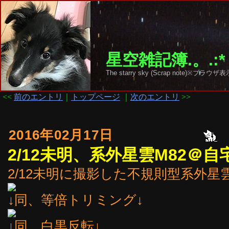
星空雑記簿.。.:*
The starry sky (Scrap note)
<<
前のエントリ
｜
トップページ
｜
次のエントリ
>>
2016年02月17日
2/12未明、系外星雲M82＠自
2/12未明に撮影した不規則型系外星雲
↓同、等倍トリミング↓
↓同、白黒反転↓