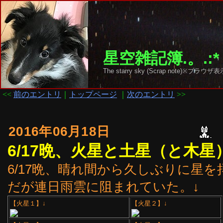
星空雑記簿.。.:*
The starry sky (Scrap note)
<<
前のエントリ
｜
トップページ
｜
次のエントリ
>>
2016年06月18日
6/17晩、火星と土星（と木星
6/17晩、晴れ間から久しぶりに星
だが連日雨雲に阻まれていた。↓
【火星１】↓
【火星２】↓