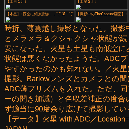
【土星１】↓
【土星２】↓
【木星】↓西空に傾き悲惨．．ﾟ(ﾟ´Д｀ﾟ)ﾟ
【撮影中のFireCapture画面】↓
時折、薄雲越し撮影となった。撮影
とメラメラ＆クシャクシャ状態が続
安になった。火星も土星も南低空に
状態は悪くなかったようだ。ADC
やすかったのかも知れない。／火星は×3Ba
撮影。Barlowレンズとカメラとの
ADC薄プリズムを入れた。ただ、
ーの開き加減）と色収差補正の度合
ず適当に90度余り広げて撮影してい
【データ】火星 with ADC／Location=Nan