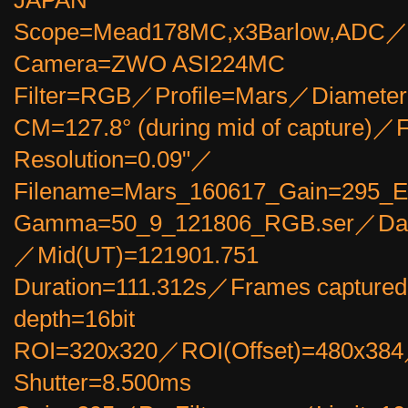
JAPAN
Scope=Mead178MC,x3Barlow,ADC
Camera=ZWO ASI224MC
Filter=RGB／Profile=Mars／Diameter
CM=127.8° (during mid of capture)
Resolution=0.09"／
Filename=Mars_160617_Gain=295_E
Gamma=50_9_121806_RGB.ser／Dat
／Mid(UT)=121901.751
Duration=111.312s／Frames capture
depth=16bit
ROI=320x320／ROI(Offset)=480x38
Shutter=8.500ms