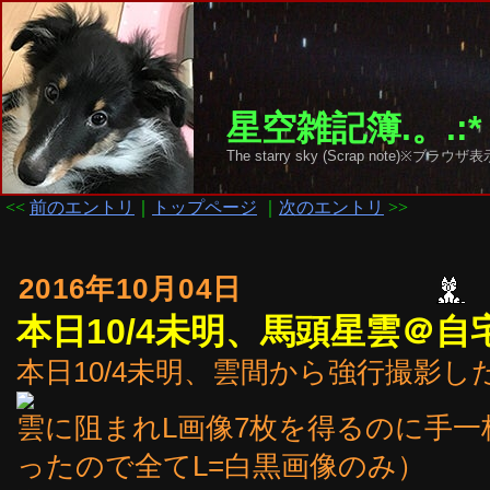
星空雑記簿.。.:*
The starry sky (Scrap note)
<<
前のエントリ
｜
トップページ
｜
次のエントリ
>>
2016年10月04日
本日10/4未明、馬頭星雲＠自
本日10/4未明、雲間から強行撮影し
雲に阻まれL画像7枚を得るのに手一
ったので全てL=白黒画像のみ）