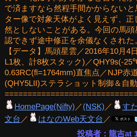
で済ますなら然程手間かからないと
ター像で対象天体がよく見えず、正
然としないことがある。今回の馬頭
認できず途中修正を余儀なくされた
【データ】馬頭星雲／2016年10月4日2
L1枚、計8枚スタック)／QHY9s(-25℃,
0.63RC(fl=1764mm)直焦点／N
(QHY5LII)ステラショット制御＆
============================
HomePage(Nifty)
／
(NSK)
／
す
文台
／
はなのWeb天文台
／
投稿者：龍吉at 18