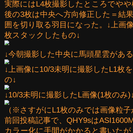
実際にはL4枚撮影したところでや
後の3枚は中央へ方向修正した＝結
囲を切り取る羽目になった。↓上画像に
枚スタックしたもの↓
↓今朝撮影した中央に馬頭星雲がある
↓上画像に10/3未明に撮影したL1
の↓
↓10/3未明に撮影したL画像(1枚のみ)
（※さすがにL1枚のみでは画像粒
前回投稿記事で、QHY9sはASI16
カラー化に手間がかかると書いたが