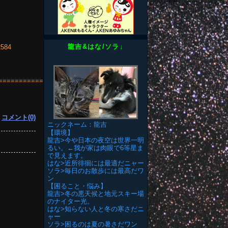
龍吉&はな/ソラ↓
2584
====================
|
コメント(0)
ニックネーム：龍吉
【環境】
龍吉>今や日本の夜空は世界一明
るい。←我が家は肉眼で6等星ま
で見えます。
はな>近所徘徊には最適だニャー
ソラ>毎日のお散歩には最高だワ
ン
【困ること・悩み】
龍吉>冬の悪天候と地元スキー場
のナイター光。
はな>知らない人と冬の寒さだニ
ャー
ソラ>困るのは夏の暑さだワン