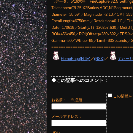
【データ】6/19木星 FireCapture v2.5 Setting
Telescope=C9.25,X2Barlow,ADC,NJPeq.moun
Diameter=38.59"／Magnitude=-2.13／CMI=353.3°
FocalLength=6750mm／Resolution=0.11"／File
Date=170619／Start(UT)=120257.630／Mid(UT
ROI=456x450／ROI(Offset)=280x392／FPS(a
Gamma=50／WBlue=95／Limit=80Seconds／
==================================
HomePage(Nifty)
／
(NSK)
／
すたー
◆この記事へのコメント：
この情報を
お名前：
※必須
メールアドレス：