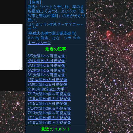
【住所】
龍吉>『バットと干し柿、星のま
ち福光(ふくみつ)』というか『金
沢市と県境の隣町』の方が分かり
易い。
はな＆ソラ>住所？って？ニャ～
ニ ^^;
(平成大合併で富山県南砺市)
※※ by 龍吉、はな、ソラ ※※
ホームページ
最近の記事
8/5太陽Hα＆可視光像
8/4太陽Hα＆可視光像
8/3太陽Hα＆可視光像
8/2太陽Hα＆可視光像
8/1太陽Hα＆可視光像
7/31太陽Hα＆可視光像
7/30太陽Hα＆可視光像
今月8割超達成に大手
7/17太陽Hα像＆可視光像
7/16太陽Hα像＆可視光像
7/15太陽Hα＆可視光像
7/14太陽Hα像＆可視光像
7/13太陽Hα像＆可視光像
7/11太陽Hα像＆可視光像
7/10太陽Hα像＆可視光像
最近のコメント