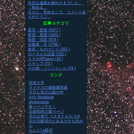
先日は遠路お疲れさまでした。
「初めま...
Ｇさん、初めまして。コメントあ
りがとうご...
記事カテゴリ
星空・星座 (1977 )
星雲・星団 (1601 )
彗星・流星 (979 )
太陽系・月 (2786 )
道具・ものづくり (261 )
ローカルな話題 (222 )
スマホ(iPhone) (18 )
スナップ (73 )
その他・ノンジャンル (74 )
リンク
信州５号
ライナスの屋根裏部屋
今日も気分は森の中
ich's Notebook
photomania
親ページです！
元祖NSKの親ページ
月の土地で うさぎともちつき
天の川銀河のとある小さな街か
ら
なんと!-e星空