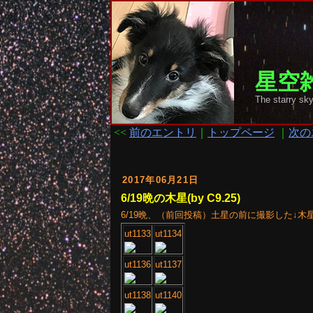
星空雑
The starr
<<
前のエントリ
｜
トップページ
｜
次の
2017年06月21日
6/19晩の木星(by C9.25)
6/19晩、（前回投稿）土星の前に撮影した↓木星
ut1133
ut1134
ut1136
ut1137
ut1138
ut1140