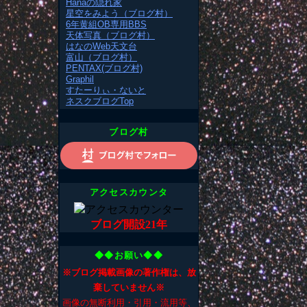
Hanaの隠れ家
星空をみよう（ブログ村）
6年黄組OB専用BBS
天体写真（ブログ村）
はなのWeb天文台
富山（ブログ村）
PENTAX(ブログ村)
Graphil
すたーりぃ・ないと
ネスクブログTop
ブログ村
アクセスカウンタ
ブログ開設21年
◆◆お願い◆◆
※ブログ掲載画像の著作権は、放
棄していません※
画像の無断利用・引用・流用等、