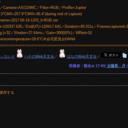
s
t／Camera=ASI224MC／Filter=RGB／Profile=Jupiter
CMII=257.9°CMIII=36.4°(during mid of capture)
name=2017-06-19-1203_6-RGB.ser
)=120337.635／End(UT)=120417.641／Duration=80.011s／Framescaptured=
vg.)=32／Shutter=27.64ms／Gain=300(50%)／WRed=52
Sensortemperature=29.6°C＠自宅星見台HANA
========================================================
りぃないと
ハナのWeb天文台
／
はなのWeb天文台
／
投稿者：龍吉at 17:40|
太陽系・月
保存する