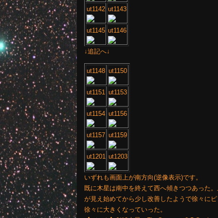
ut1142
ut1143
ut1145
ut1146
↓追記へ↓
ut1148
ut1150
ut1151
ut1153
ut1154
ut1156
ut1157
ut1159
ut1201
ut1203
いずれも画面上が南方向(逆像表示)です。
既に木星は南中を終えて西へ傾きつつあった。
が見え始めてから少し改善したようで徐々にピ
徐々に大きくなっていった。