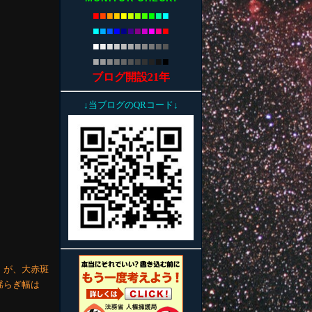
■
■
■
■
■
■
■
■
■
■
■
■
■
■
■
■
■
■
■
■
■
■
■
■
■
■
■
■
■
■
■
■
■
■
■
■
■
■
■
■
■
■
■
■
ブログ開設21年
↓当ブログのQRコード↓
。が、大赤斑
揺らぎ幅は