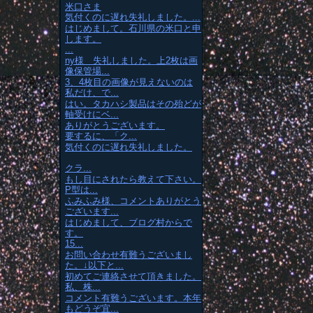
米口さま
気付くのに遅れ失礼しました。...
はじめまして。石川県の米口と申
します。
...
ny様 失礼しました。上2枚は画
像保管場...
3、4枚目の画像が見えないのは
私だけ、で...
はい。タカハシ製品はその殆どが
軸受けにベ...
ありがとうございます。
要するに、「ク...
気付くのに遅れ失礼しました。
クラ...
もし目にされたら教えて下さい。
P型は...
ふみふみ様、コメントありがとう
ございます...
はじめまして、ブログ村からで
す。
15...
お問い合わせ有難うございまし
た。↓以下と...
初めてご連絡させて頂きました。
私、株...
コメント有難うございます。本年
もどうぞ宜...