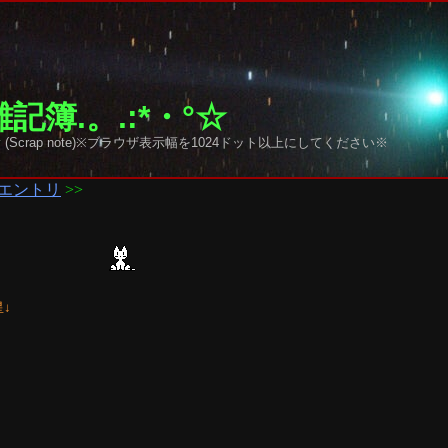
記簿.。.:*・°☆
y sky (Scrap note)※ブラウザ表示幅を1024ドット以上にしてください※
エントリ
>>
↓