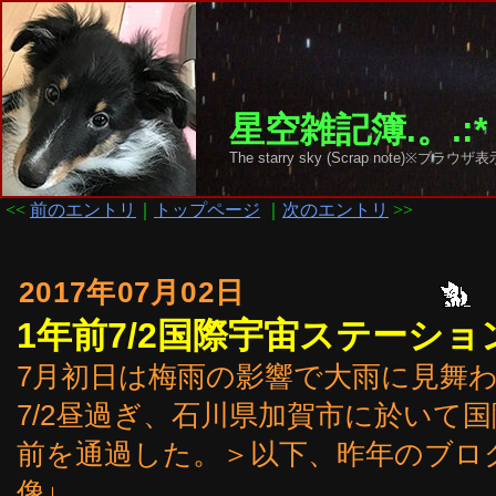
星空雑記簿.。.:*
The starry sky (Scrap note)
<<
前のエントリ
｜
トップページ
｜
次のエントリ
>>
2017年07月02日
1年前7/2国際宇宙ステーシ
7月初日は梅雨の影響で大雨に見舞
7/2昼過ぎ、石川県加賀市に於いて
前を通過した。＞以下、昨年のブロ
像↓