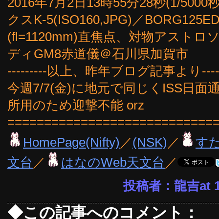
2016年7月2日13時55分28秒(1/5
クスK-5(ISO160,JPG)／BORG12
(fl=1120mm)直焦点、対物アス
ディGM8赤道儀＠石川県加賀市
---------以上、昨年ブログ記事より------
今週7/7(金)に地元で同じくISS
所用のため迎撃不能 orz
============================
HomePage(Nifty)
／
(NSK)
／
す
文台
／
はなのWeb天文台
／
投稿者：龍吉at 13
◆この記事へのコメント：