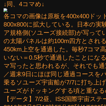
↓同、4コマめ↓
各コマの画像は原板を400x400ド
800x800に拡大している。日本の
ア規格側(ソユーズ接続部)が写って
の太陽パネルは約100m四方とされ
450km上空を通過した。毎秒7コマ
いない＝0.5秒で通過したことにな
マ写ったと思われるが、それでも通過
／週末9日にほぼ同じ通過コースを
乗るソユーズ宇宙船が7/7に打ち上
ユーズがドッキングする頃と重なる
【データ】7/2昼、ISS国際宇宙ス