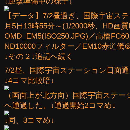
↓迎撃準備中の様子↓
【データ】7/2昼過ぎ、国際宇宙ステ
月5日13時55分～(1/2000秒、H
OMD_EM5(ISO250,JPG)／高橋FC
ND10000フィルター／EM10赤道
↓その２↓追記へ続く
7/2昼、国際宇宙ステーション日面
↓4コマ比較暗↓
（画面上が北方向）国際宇宙ステー
へ通過した。↓通過開始2コマめ↓
↓同、3コマめ↓